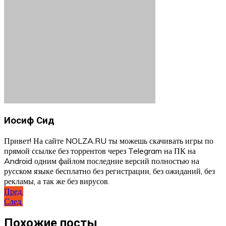
Иосиф Сид
Привет! На сайте NOLZA.RU ты можешь скачивать игры по
прямой ссылке без торрентов через Telegram на ПК на
Android одним файлом последние версий полностью на
русском языке бесплатно без регистрации, без ожиданий, без
рекламы, а так же без вирусов.
Навигация
Пред.
След.
по
записям
Похожие посты