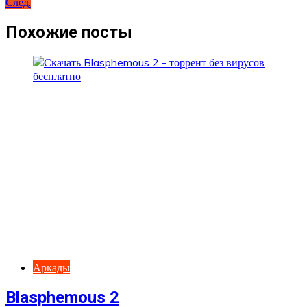
След.
по
записям
Похожие посты
Аркады
Blasphemous 2