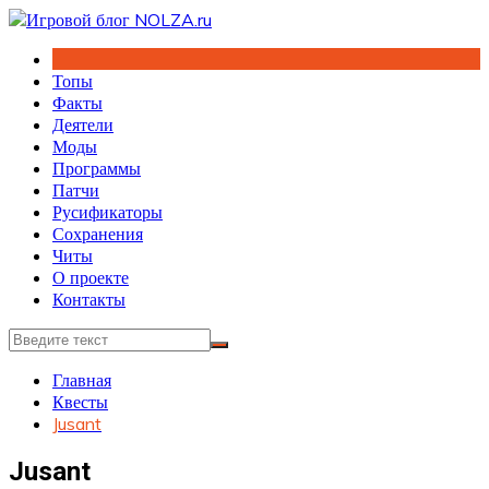
Перейти
к
содержимому
Топы
Факты
Деятели
Моды
Программы
Патчи
Русификаторы
Сохранения
Читы
О проекте
Контакты
Главная
Квесты
Jusant
Jusant