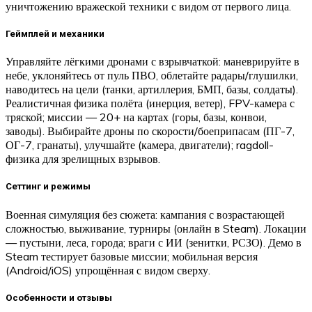
уничтожению вражеской техники с видом от первого лица.
Геймплей и механики
Управляйте лёгкими дронами с взрывчаткой: маневрируйте в
небе, уклоняйтесь от пуль ПВО, облетайте радары/глушилки,
наводитесь на цели (танки, артиллерия, БМП, базы, солдаты).
Реалистичная физика полёта (инерция, ветер), FPV-камера с
тряской; миссии — 20+ на картах (горы, базы, конвои,
заводы). Выбирайте дроны по скорости/боеприпасам (ПГ-7,
ОГ-7, гранаты), улучшайте (камера, двигатели); ragdoll-
физика для зрелищных взрывов.​
Сеттинг и режимы
Военная симуляция без сюжета: кампания с возрастающей
сложностью, выживание, турниры (онлайн в Steam). Локации
— пустыни, леса, города; враги с ИИ (зенитки, РСЗО). Демо в
Steam тестирует базовые миссии; мобильная версия
(Android/iOS) упрощённая с видом сверху.​
Особенности и отзывы