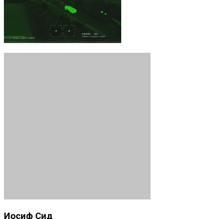
Иосиф Сид