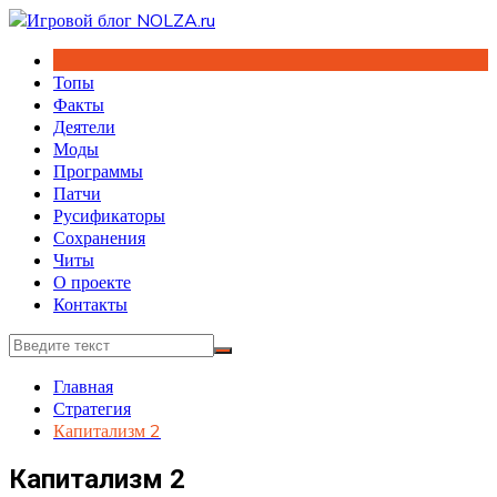
Перейти
к
содержимому
Топы
Факты
Деятели
Моды
Программы
Патчи
Русификаторы
Сохранения
Читы
О проекте
Контакты
Главная
Стратегия
Капитализм 2
Капитализм 2