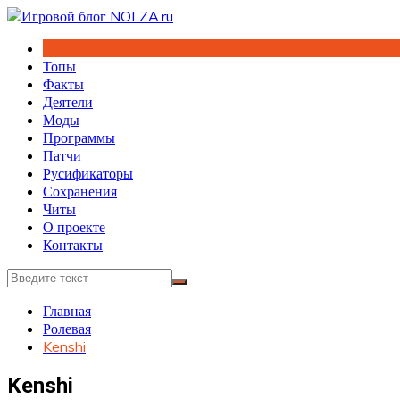
Перейти
к
содержимому
Топы
Факты
Деятели
Моды
Программы
Патчи
Русификаторы
Сохранения
Читы
О проекте
Контакты
Главная
Ролевая
Kenshi
Kenshi