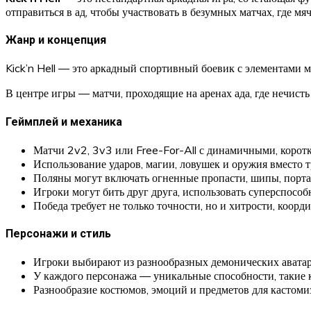
отправиться в ад, чтобы участвовать в безумных матчах, где 
Жанр и концепция
Kick’n Hell — это аркадный спортивный боевик с элементами м
В центре игры — матчи, проходящие на аренах ада, где нечист
Геймплей и механика
Матчи 2v2, 3v3 или Free-For-All с динамичными, корот
Использование ударов, магии, ловушек и оружия вместо 
Поляны могут включать огненные пропасти, шипы, порта
Игроки могут бить друг друга, использовать суперспосо
Победа требует не только точности, но и хитрости, коорд
Персонажи и стиль
Игроки выбирают из разнообразных демонических аватаро
У каждого персонажа — уникальные способности, такие к
Разнообразие костюмов, эмоций и предметов для кастоми