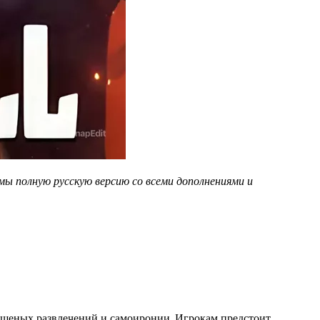
амы полную русскую версию со всеми дополнениями и
 бешеных развлечений и самоиронии. Игрокам предстоит