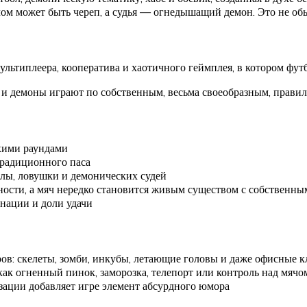
мячом может быть череп, а судья — огнедышащий демон. Это не о
ультиплеера, кооператива и хаотичного геймплея, в котором фут
ь и демоны играют по собственным, весьма своеобразным, правил
кими раундами
традиционного паса
лы, ловушки и демонических судей
бности, а мяч нередко становится живым существом с собственны
инации и доли удачи
в: скелеты, зомби, инкубы, летающие головы и даже офисные кл
ак огненный пинок, заморозка, телепорт или контроль над мячо
зации добавляет игре элемент абсурдного юмора