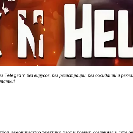
ез Telegram без вирусов, без регистрации, без ожиданий и рекл
статьи!
тбол, демоническую тематику, хаос и боевик, созданная в духе