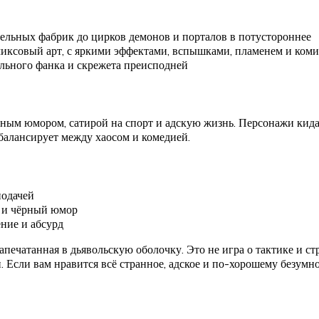
тельных фабрик до цирков демонов и порталов в потустороннее
миксовый арт, с яркими эффектами, вспышками, пламенем и ко
ального фанка и скрежета преисподней
чёрным юмором, сатирой на спорт и адскую жизнь. Персонажи ки
балансирует между хаосом и комедией.
подачей
с и чёрный юмор
ение и абсурд
запечатанная в дьявольскую оболочку. Это не игра о тактике и ст
. Если вам нравится всё странное, адское и по-хорошему безумно