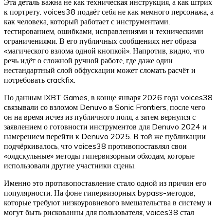
Эта деталь важна не как техническая инструкция, а как штрих
к портрету. voices38 подаёт себя не как мемного персонажа, а
как человека, который работает с инструментами,
тестированием, ошибками, исправлениями и техническими
ограничениями. В его публичных сообщениях нет образа
«магического взлома одной кнопкой». Напротив, видно, что
речь идёт о сложной ручной работе, где даже один
нестандартный слой обфускации может сломать расчёт и
потребовать crackfix.
По данным IXBT Games, в конце января 2026 года voices38
связывали со взломом Denuvo в Sonic Frontiers, после чего
он на время исчез из публичного поля, а затем вернулся с
заявлением о готовности инструментов для Denuvo 2024 и
намерением перейти к Denuvo 2025. В той же публикации
подчёркивалось, что voices38 противопоставлял свои
«олдскульные» методы гипервизорным обходам, которые
использовали другие участники сцены.
Именно это противопоставление стало одной из причин его
популярности. На фоне гипервизорных bypass-методов,
которые требуют низкоуровневого вмешательства в систему и
могут быть рискованны для пользователя, voices38 стал