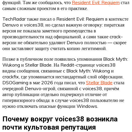
функций. Там же сообщалось, что
Resident Evil: Requiem
стал
самым сложным проектом в его практике.
TechRadar также писал о Resident Evil: Requiem в контексте
Denuvo и voices38, но сделал важную оговорку: пиратская
версия не показала заметного преимущества в
производительности над официальной, а сами такие crack-
версии не обязательно удаляют Denuvo полностью — скорее
они заставляют защиту считать копию легитимной.
Позже в публичном поле появились упоминания Black Myth:
Wukong и Stellar Blade. На Reddit-странице voices38
видны сообщения, связанные с Black Myth: Wukong и
crackfix, где упоминается нестандартный слой обфускации.
DSOGaming в мае 2026 года писал, что
Stellar Blade
стала
очередной Denuvo-игрой, связанной с voices38, причём
автор публикации отдельно подчеркнул отличие от
гипервизорного обхода: в случае voices38 пользователю не
нужно отключать опасные функции Windows.
Почему вокруг voices38 возникла
почти культовая репутация