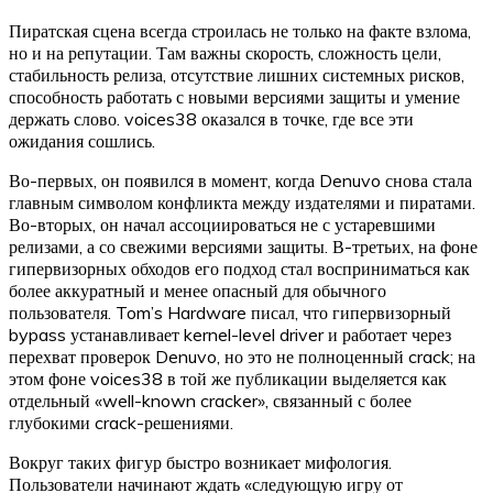
Пиратская сцена всегда строилась не только на факте взлома,
но и на репутации. Там важны скорость, сложность цели,
стабильность релиза, отсутствие лишних системных рисков,
способность работать с новыми версиями защиты и умение
держать слово. voices38 оказался в точке, где все эти
ожидания сошлись.
Во-первых, он появился в момент, когда Denuvo снова стала
главным символом конфликта между издателями и пиратами.
Во-вторых, он начал ассоциироваться не с устаревшими
релизами, а со свежими версиями защиты. В-третьих, на фоне
гипервизорных обходов его подход стал восприниматься как
более аккуратный и менее опасный для обычного
пользователя. Tom’s Hardware писал, что гипервизорный
bypass устанавливает kernel-level driver и работает через
перехват проверок Denuvo, но это не полноценный crack; на
этом фоне voices38 в той же публикации выделяется как
отдельный «well-known cracker», связанный с более
глубокими crack-решениями.
Вокруг таких фигур быстро возникает мифология.
Пользователи начинают ждать «следующую игру от