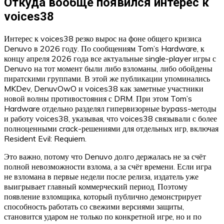
Откуда вообще появился интерес к
voices38
Интерес к voices38 резко вырос на фоне общего кризиса
Denuvo в 2026 году. По сообщениям Tom’s Hardware, к
концу апреля 2026 года все актуальные single-player игры с
Denuvo на тот момент были либо взломаны, либо обойдены
пиратскими группами. В этой же публикации упоминались
MKDev, DenuvOwO и voices38 как заметные участники
новой волны противостояния с DRM. При этом Tom’s
Hardware отдельно разделял гипервизорные bypass-методы
и работу voices38, указывая, что voices38 связывали с более
полноценными crack-решениями для отдельных игр, включая
Resident Evil: Requiem.
Это важно, потому что Denuvo долго держалась не за счёт
полной невозможности взлома, а за счёт времени. Если игра
не взломана в первые недели после релиза, издатель уже
выигрывает главный коммерческий период. Поэтому
появление взломщика, который публично демонстрирует
способность работать со свежими версиями защиты,
становится ударом не только по конкретной игре, но и по