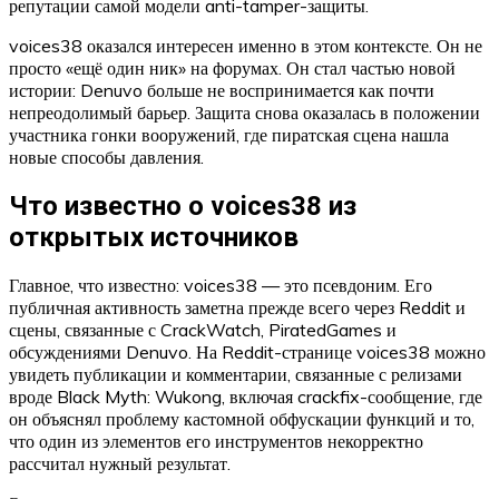
репутации самой модели anti-tamper-защиты.
voices38 оказался интересен именно в этом контексте. Он не
просто «ещё один ник» на форумах. Он стал частью новой
истории: Denuvo больше не воспринимается как почти
непреодолимый барьер. Защита снова оказалась в положении
участника гонки вооружений, где пиратская сцена нашла
новые способы давления.
Что известно о voices38 из
открытых источников
Главное, что известно: voices38 — это псевдоним. Его
публичная активность заметна прежде всего через Reddit и
сцены, связанные с CrackWatch, PiratedGames и
обсуждениями Denuvo. На Reddit-странице voices38 можно
увидеть публикации и комментарии, связанные с релизами
вроде Black Myth: Wukong, включая crackfix-сообщение, где
он объяснял проблему кастомной обфускации функций и то,
что один из элементов его инструментов некорректно
рассчитал нужный результат.