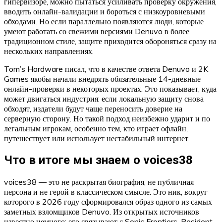
гипервизоре, можно пытаться усиливать проверку окружения,
вводить онлайн-валидации и бороться с низкоуровневыми
обходами. Но если параллельно появляются люди, которые
умеют работать со свежими версиями Denuvo в более
традиционном стиле, защите приходится обороняться сразу на
нескольких направлениях.
Tom’s Hardware писал, что в качестве ответа Denuvo и 2K
Games якобы начали внедрять обязательные 14-дневные
онлайн-проверки в некоторых проектах. Это показывает, куда
может двигаться индустрия: если локальную защиту снова
обходят, издатели будут чаще переносить доверие на
серверную сторону. Но такой подход неизбежно ударит и по
легальным игрокам, особенно тем, кто играет офлайн,
путешествует или использует нестабильный интернет.
Что в итоге мы знаем о voices38
voices38 — это не раскрытая биография, не публичная
персона и не герой в классическом смысле. Это ник, вокруг
которого в 2026 году сформировался образ одного из самых
заметных взломщиков Denuvo. Из открытых источников
известно немного: его связывают с Sonic Frontiers, Resident