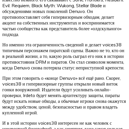
Evil: Requiem, Black Myth: Wukong, Stellar Blade и
обсуждениями новых поколений Denuvo. Он
противопоставляет себя гипервизорным обходам, делает
акцент на собственных инструментах и воспринимается
частью сообщества как представитель более «олдскульного»
подхода.
Но именно эта ограниченность сведений и делает voices38
типичным персонажем пиратской сцены. Важно не то, кто он
в реальной жизни, а то, какую роль сыграл его ник в истории
противостояния DRM и пиратов. Он стал символом момента,
когда Denuvo снова потеряла статус неприступной крепости.
При этом говорить о «конце Denuvo» всё ещё рано. Скорее,
voices38 и гипервизорные группы открыли новый виток
гонки вооружений. Издатели будут усиливать онлайн-
проверки, Irdeto будет менять архитектуру защиты, пираты
будут искать новые обходы, а обычные игроки снова окажутся
между удобством, ценой, безопасностью и правом владеть
купленной игрой.
И в этой истории voices38 интересен не как человек с
неизвестной биографией, а как симптом: даже самая сильная