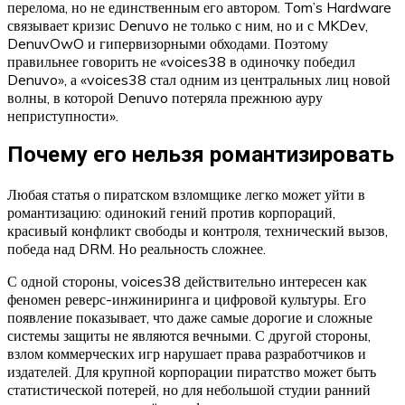
перелома, но не единственным его автором. Tom’s Hardware
связывает кризис Denuvo не только с ним, но и с MKDev,
DenuvOwO и гипервизорными обходами. Поэтому
правильнее говорить не «voices38 в одиночку победил
Denuvo», а «voices38 стал одним из центральных лиц новой
волны, в которой Denuvo потеряла прежнюю ауру
неприступности».
Почему его нельзя романтизировать
Любая статья о пиратском взломщике легко может уйти в
романтизацию: одинокий гений против корпораций,
красивый конфликт свободы и контроля, технический вызов,
победа над DRM. Но реальность сложнее.
С одной стороны, voices38 действительно интересен как
феномен реверс-инжиниринга и цифровой культуры. Его
появление показывает, что даже самые дорогие и сложные
системы защиты не являются вечными. С другой стороны,
взлом коммерческих игр нарушает права разработчиков и
издателей. Для крупной корпорации пиратство может быть
статистической потерей, но для небольшой студии ранний