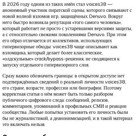
В 2026 году одним из таких имён стал voices38 —
анонимный участник пиратской сцены, которого связывают с
новой волной взломов игр, защищённых Denuvo. Вокруг
него быстро возникла репутация «того самого человека»,
который работает не просто с устаревшими версиями защиты,
а с относительно свежими поколениями Denuvo. При этом
его образ отличается от коллективов, использующих
гипервизорные обходы: voices38 чаще описывают как
взломщика, который делает более классические,
«олдскульные» crack/bypass-решения, не сводящиеся к
запуску отдельного гипервизорного слоя.
Сразу важно обозначить границы: в открытом доступе нет
подтверждённых сведений о реальной личности voices38,
его стране, возрасте, профессии или биографии. Поэтому
корректная статья о нём может быть только разбором
публичного цифрового следа: сообщений, релизов,
комментариев, упоминаний в профильных СМИ и реакции
сообщества. Любые попытки установить его личность были
бы не журналистикой, а деанонимизацией, и в такой материал
это включать нельзя.