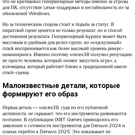
что он критиковал гипервизорные методы именно за угрозы
для ПК, отсутствие Linux-поддержки и нестабильность из-за
обновлений Windows.
Но за техническим спором стоит и борьба за статус. В
пиратской сцене ценится не только результат, но и способ
достижения результата. Гипервизорный bypass может быть
массовым и удобным для релиз-групп, но «олдскульный»
crack воспринимается как более высокий уровень реверс-
инжиниринга. Именно поэтому voices38 получил репутацию
не просто человека, который «помог запустить игру», а
взломщика, который работает ближе к традиционной школе
crack-сцены.
Малоизвестные детали, которые
формируют его образ
Первая деталь — voices38, судя по его публичной
активности, не скрывает, что его инструменты развиваются
поэтапно. В публикации IXBT Games приводилось его
заявление о готовности инструментов для Denuvo 2024 и
планах перейти к Denuvo 2025. Это показывает не