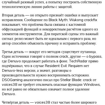
случайный разовый успех, а попытку построить собственную
технологическую линию работы с защитой.
Вторая деталь — он открыто признаёт ошибки и выпускает
исправления. Сообщение по Black Myth: Wukong crackfix
показывает, что проблема была связана с кастомной
обфускацией функций и некорректным расчётом одного из
элементов инструментов. Для пиратской сцены это важный
сигнал: релиз может быть не идеальным с первого раза, но
автор способен объяснить причину и исправить проблему.
Третья деталь — вокруг его методов существует путаница.
Одни источники говорят о полном crack, другие — о bypass,
где Denuvo продолжает работать в фоне. TechRadar прямо
подчёркивал, что в случае Resident Evil: Requiem нет
Denuvo-less версии, а значит, разговоры о
производительности нужно воспринимать осторожно.
DSOGaming аналогично писал про Stellar Blade: crack от
voices38 не требует отключать опасные функции Windows,
но всё равно не обязательно означает полное удаление
Denuvo.
Четвёртая деталь — voices38 стал частью более широкого