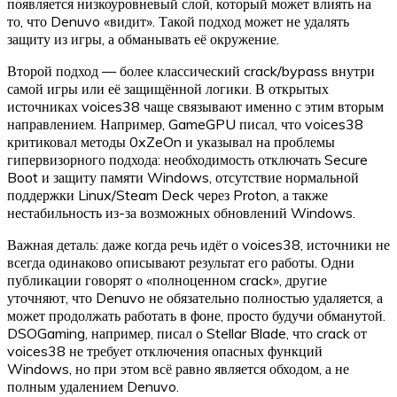
появляется низкоуровневый слой, который может влиять на
то, что Denuvo «видит». Такой подход может не удалять
защиту из игры, а обманывать её окружение.
Второй подход — более классический crack/bypass внутри
самой игры или её защищённой логики. В открытых
источниках voices38 чаще связывают именно с этим вторым
направлением. Например, GameGPU писал, что voices38
критиковал методы 0xZeOn и указывал на проблемы
гипервизорного подхода: необходимость отключать Secure
Boot и защиту памяти Windows, отсутствие нормальной
поддержки Linux/Steam Deck через Proton, а также
нестабильность из-за возможных обновлений Windows.
Важная деталь: даже когда речь идёт о voices38, источники не
всегда одинаково описывают результат его работы. Одни
публикации говорят о «полноценном crack», другие
уточняют, что Denuvo не обязательно полностью удаляется, а
может продолжать работать в фоне, просто будучи обманутой.
DSOGaming, например, писал о Stellar Blade, что crack от
voices38 не требует отключения опасных функций
Windows, но при этом всё равно является обходом, а не
полным удалением Denuvo.