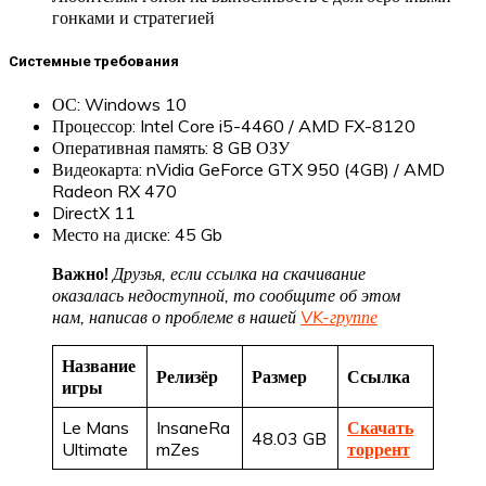
гонками и стратегией
Системные требования
ОС: Windows 10
Процессор: Intel Core i5-4460 / AMD FX-8120
Оперативная память: 8 GB ОЗУ
Видеокарта: nVidia GeForce GTX 950 (4GB) / AMD
Radeon RX 470
DirectX 11
Место на диске: 45 Gb
Важно!
Друзья, если ссылка на скачивание
оказалась недоступной, то сообщите об этом
нам, написав о проблеме в нашей
VK-группе
Название
Релизёр
Размер
Ссылка
игры
Le Mans
InsaneRa
Скачать
48.03 GB
Ultimate
mZes
торрент