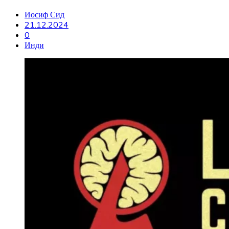
Иосиф Сид
21.12.2024
0
Инди