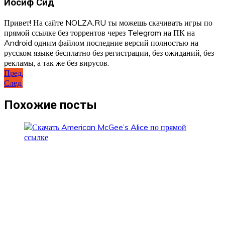
Иосиф Сид
Привет! На сайте NOLZA.RU ты можешь скачивать игры по
прямой ссылке без торрентов через Telegram на ПК на
Android одним файлом последние версий полностью на
русском языке бесплатно без регистрации, без ожиданий, без
рекламы, а так же без вирусов.
Навигация
Пред.
След.
по
записям
Похожие посты