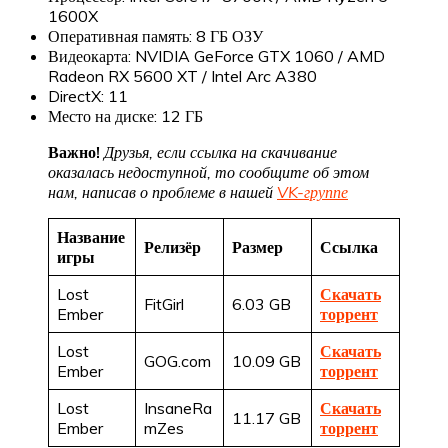
1600X
Оперативная память: 8 ГБ ОЗУ
Видеокарта: NVIDIA GeForce GTX 1060 / AMD
Radeon RX 5600 XT / Intel Arc A380
DirectX: 11
Место на диске: 12 ГБ
Важно!
Друзья, если ссылка на скачивание
оказалась недоступной, то сообщите об этом
нам, написав о проблеме в нашей
VK-группе
Название
Релизёр
Размер
Ссылка
игры
Lost
Скачать
FitGirl
6.03 GB
Ember
торрент
Lost
Скачать
GOG.com
10.09 GB
Ember
торрент
Lost
InsaneRa
Скачать
11.17 GB
Ember
mZes
торрент