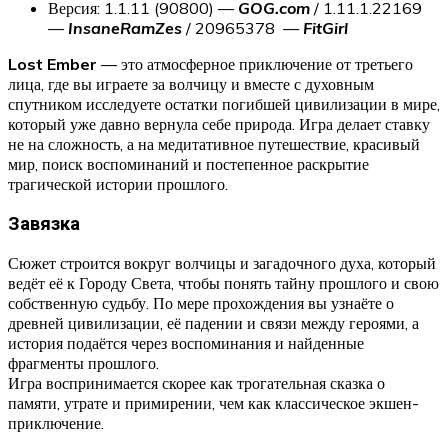
Версия: 1.1.11 (90800) —
GOG.com
/ 1.11.1.22169
—
InsaneRamZes
/ 20965378 —
FitGirl
Lost Ember
— это атмосферное приключение от третьего
лица, где вы играете за волчицу и вместе с духовным
спутником исследуете остатки погибшей цивилизации в мире,
который уже давно вернула себе природа. Игра делает ставку
не на сложность, а на медитативное путешествие, красивый
мир, поиск воспоминаний и постепенное раскрытие
трагической истории прошлого.
Завязка
Сюжет строится вокруг волчицы и загадочного духа, который
ведёт её к Городу Света, чтобы понять тайну прошлого и свою
собственную судьбу. По мере прохождения вы узнаёте о
древней цивилизации, её падении и связи между героями, а
история подаётся через воспоминания и найденные
фрагменты прошлого.
Игра воспринимается скорее как трогательная сказка о
памяти, утрате и примирении, чем как классическое экшен-
приключение.