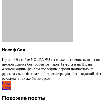
Иосиф Сид
Привет! На сайте NOLZA.RU ты можешь скачивать игры по
прямой ссылке без торрентов через Telegram на ПК на
Android одним файлом последние версий полностью на
русском языке бесплатно без регистрации, без ожиданий, без
рекламы, а так же без вирусов.
Навигация
Пред.
След.
по
записям
Похожие посты