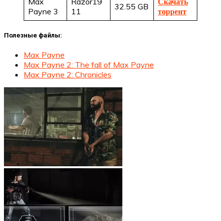
Max
Razor19
Скачать
32.55 GB
Payne 3
11
торрент
Полезные файлы:
Max Payne
Max Payne 2: The fall of Max Payne
Max Payne 2: Chronicles