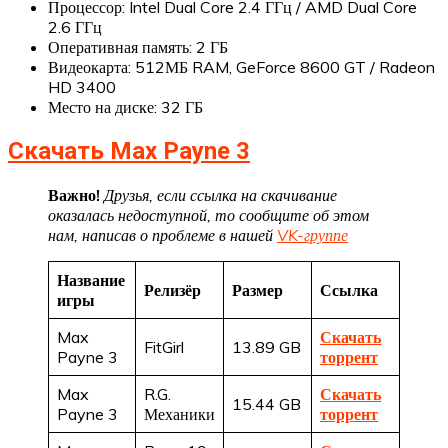
Процессор: Intel Dual Core 2.4 ГГц / AMD Dual Core
2.6 ГГц
Оперативная память: 2 ГБ
Видеокарта: 512МБ RAM, GeForce 8600 GT / Radeon
HD 3400
Место на диске: 32 ГБ
Скачать Max Payne 3
Важно!
Друзья, если ссылка на скачивание
оказалась недоступной, то сообщите об этом
нам, написав о проблеме в нашей
VK-группе
Название
Релизёр
Размер
Ссылка
игры
Max
Скачать
FitGirl
13.89 GB
Payne 3
торрент
Max
R.G.
Скачать
15.44 GB
Payne 3
Механики
торрент