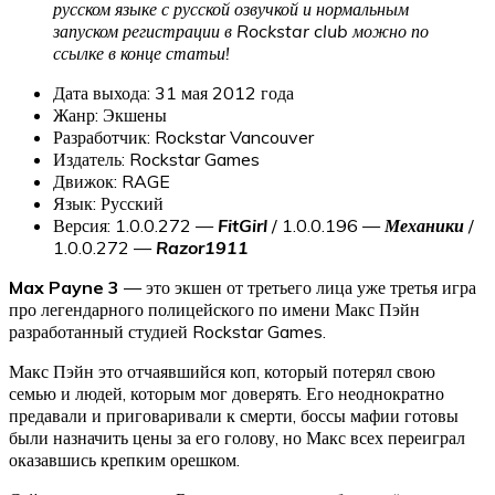
русском языке с русской озвучкой и нормальным
запуском регистрации в Rockstar club можно по
ссылке в конце статьи!
Дата выхода: 31 мая 2012 года
Жанр: Экшены
Разработчик: Rockstar Vancouver
Издатель: Rockstar Games
Движок: RAGE
Язык: Русский
Версия: 1.0.0.272 —
FitGirl
/ 1.0.0.196 —
Механики
/
1.0.0.272 —
Razor1911
Max Payne 3
— это экшен от третьего лица уже третья игра
про легендарного полицейского по имени Макс Пэйн
разработанный студией Rockstar Games.
Макс Пэйн это отчаявшийся коп, который потерял свою
семью и людей, которым мог доверять. Его неоднократно
предавали и приговаривали к смерти, боссы мафии готовы
были назначить цены за его голову, но Макс всех переиграл
оказавшись крепким орешком.