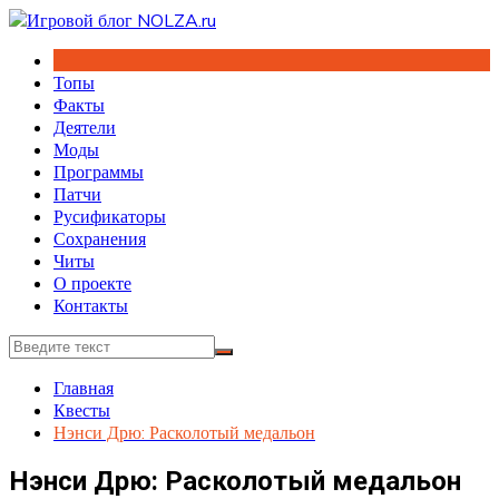
Перейти
к
содержимому
Топы
Факты
Деятели
Моды
Программы
Патчи
Русификаторы
Сохранения
Читы
О проекте
Контакты
Главная
Квесты
Нэнси Дрю: Расколотый медальон
Нэнси Дрю: Расколотый медальон