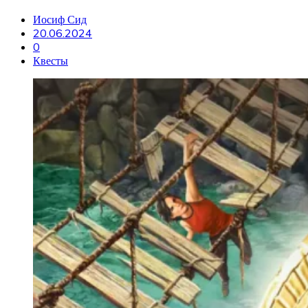
Иосиф Сид
20.06.2024
0
Квесты