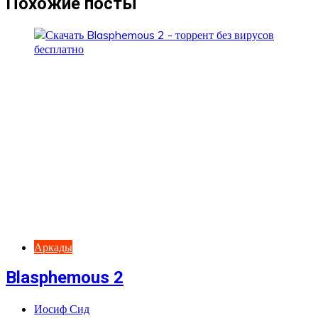
Похожие посты
Аркады
Blasphemous 2
Иосиф Сид