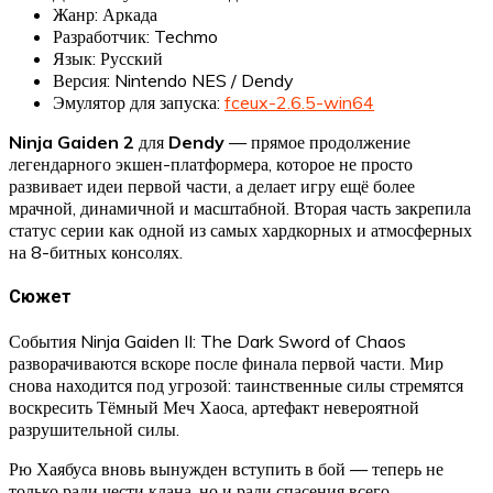
Жанр: Аркада
Разработчик: Techmo
Язык: Русский
Версия: Nintendo NES / Dendy
Эмулятор для запуска:
fceux-2.6.5-win64
Ninja Gaiden 2
для
Dendy
— прямое продолжение
легендарного экшен-платформера, которое не просто
развивает идеи первой части, а делает игру ещё более
мрачной, динамичной и масштабной. Вторая часть закрепила
статус серии как одной из самых хардкорных и атмосферных
на 8-битных консолях.
Сюжет
События Ninja Gaiden II: The Dark Sword of Chaos
разворачиваются вскоре после финала первой части. Мир
снова находится под угрозой: таинственные силы стремятся
воскресить Тёмный Меч Хаоса, артефакт невероятной
разрушительной силы.
Рю Хаябуса вновь вынужден вступить в бой — теперь не
только ради чести клана, но и ради спасения всего