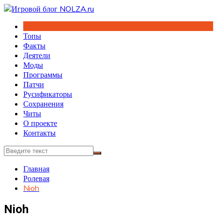
Перейти
к
содержимому
Топы
Факты
Деятели
Моды
Программы
Патчи
Русификаторы
Сохранения
Читы
О проекте
Контакты
Главная
Ролевая
Nioh
Nioh