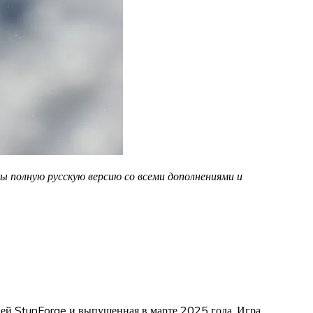
мы полную русскую версию со всеми дополнениями и
дией StunForge и выпущенная в марте 2025 года. Игра