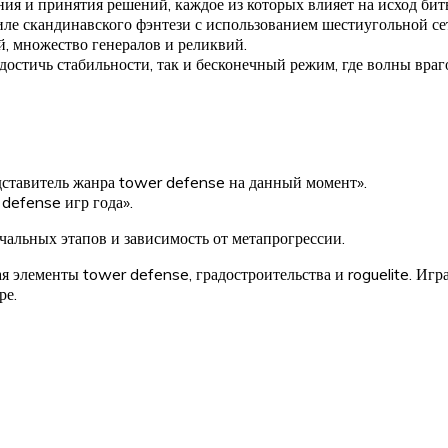
ния и принятия решений, каждое из которых влияет на исход бит
ле скандинавского фэнтези с использованием шестиугольной се
, множество генералов и реликвий.
стичь стабильности, так и бесконечный режим, где волны врагов
дставитель жанра tower defense на данный момент».
defense игр года».
альных этапов и зависимость от метапрогрессии.
ая элементы tower defense, градостроительства и roguelite. Иг
ре.