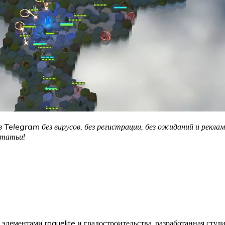
з Telegram без вирусов, без регистрации, без ожиданий и рекла
статьи!
 элементами roguelite и градостроительства, разработанная сту