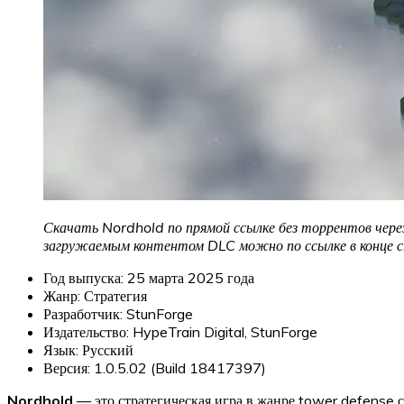
Скачать Nordhold
по прямой ссылке без торрентов чере
загружаемым контентом DLC можно по ссылке в конце 
Год выпуска: 25 марта 2025 года
Жанр: Стратегия
Разработчик: StunForge
Издательство: HypeTrain Digital, StunForge
Язык: Русский
Версия: 1.0.5.02 (Build 18417397)
Nordhold
— это стратегическая игра в жанре tower defense с