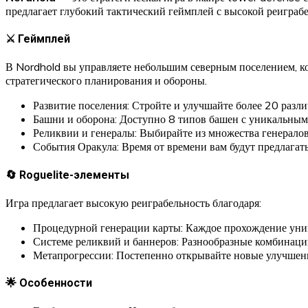
предлагает глубокий тактический геймплей с высокой реиграб
⚔️ Геймплей
В Nordhold вы управляете небольшим северным поселением, кот
стратегического планирования и обороны.
Развитие поселения: Стройте и улучшайте более 20 разл
Башни и оборона: Доступно 8 типов башен с уникальным
Реликвии и генералы: Выбирайте из множества генералов
События Оракула: Время от времени вам будут предлагат
🔄 Roguelite-элементы
Игра предлагает высокую реиграбельность благодаря:
Процедурной генерации карты: Каждое прохождение уник
Системе реликвий и баннеров: Разнообразные комбинации
Метапрогрессии: Постепенно открывайте новые улучшени
🌟 Особенности