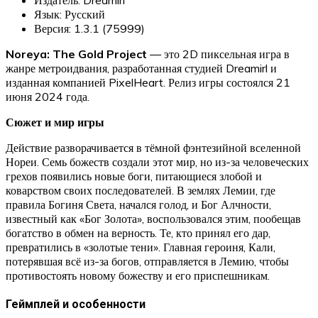
Язык: Русский
Версия: 1.3.1 (75999)
Noreya: The Gold Project
— это 2D пиксельная игра в
жанре метроидвания, разработанная студией Dreamirl и
изданная компанией PixelHeart. Релиз игры состоялся 21
июня 2024 года.
Сюжет и мир игры
Действие разворачивается в тёмной фэнтезийной вселенной
Нореи. Семь божеств создали этот мир, но из-за человеческих
грехов появились новые боги, питающиеся злобой и
коварством своих последователей. В землях Лемии, где
правила Богиня Света, начался голод, и Бог Алчности,
известный как «Бог Золота», воспользовался этим, пообещав
богатство в обмен на верность. Те, кто принял его дар,
превратились в «золотые тени». Главная героиня, Кали,
потерявшая всё из-за богов, отправляется в Лемию, чтобы
противостоять новому божеству и его приспешникам.
Геймплей и особенности