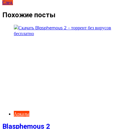
След.
по
записям
Похожие посты
Аркады
Blasphemous 2