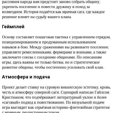
рассеяния народа вам предстоит заново собрать общину,
укрепить поселение и повести дружину в поход за
возмездием. История подаётся как мрачная сага, где каждое
решение влияет на судьбу вашего клана.
Геймплей
Основу составляет пошаговая тактика с управлением отрядом,
позиционированием и продуманным использованием
навыков в бою. Между сражениями вы развиваете поселение,
управляете ремесленниками, фермерами и воинами, а также
заключаете союзы с соседними общинами. По описаниям
игры, здесь важны не только битвы, но и стратегическое
развитие общины, чтобы постепенно усиливать свой клан.
Атмосфера и подача
Проект делает ставку на суровую викингскую эстетику, кровь,
честь и атмосферу северной саги. Сценарий написан Гайлсом
Кристианом, что подчёркивает литературный уклон и более
«саговый» подход к повествованию. По визуальной подаче
игра выглядит как серьёзная историко-фэнтезийная стратегия
с мрачным, реалистичным тоном.