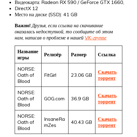
Видеокарта: Radeon RX 590 / GeForce GTX 1660,
DirectX 12
Место на диске (SSD): 41 GB
Важно!
Друзья, если ссылка на скачивание
оказалась недоступной, то сообщите об этом
нам, написав о проблеме в нашей
VK-группе
Название
Релизёр
Размер
Ссылка
игры
NORSE:
Скачать
Oath of
FitGirl
23.06 GB
торрент
Blood
NORSE:
Скачать
Oath of
GOG.com
36.9 GB
торрент
Blood
NORSE:
InsaneRa
Скачать
Oath of
40.43 GB
mZes
торрент
Blood