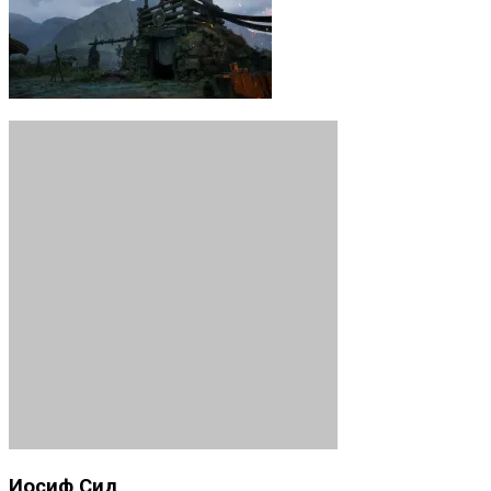
Иосиф Сид