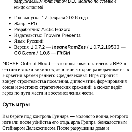
загружаемым контентом DLC можно по ссылке в
конце статьи!
Год выпуска: 17 февраля 2026 года
Жанр: RPG
Разработчик: Arctic Hazard
Издательство: Tripwire Presents
Язык: Русский
Версия: 1.0.7.2 —
InsaneRamZes
/ 1.0.7.2.19533 —
GOG.com
/ 1.0.6 —
FitGirl
NORSE: Oath of Blood — это пошаговая тактическая RPG в
сеттинге эпохи викингов, действие которой разворачивается в
Норвегии времен раннего Средневековья. Игра строится
вокруг строительства поселения, дипломатии, формирования
союза и жестоких стратегических сражений, а сюжет ведёт
героя по пути мести и восстановления чести.
Суть игры
Вы берёте под контроль Гуннара — молодого воина, которого
изгнали после убийства его отца, ярла Грипра, безжалостным
Стейнаром Далекосписом. После разрушения дома и