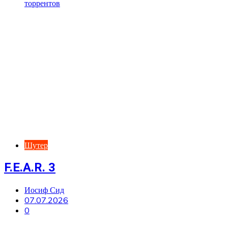
Шутер
F.E.A.R. 3
Иосиф Сид
07.07.2026
0