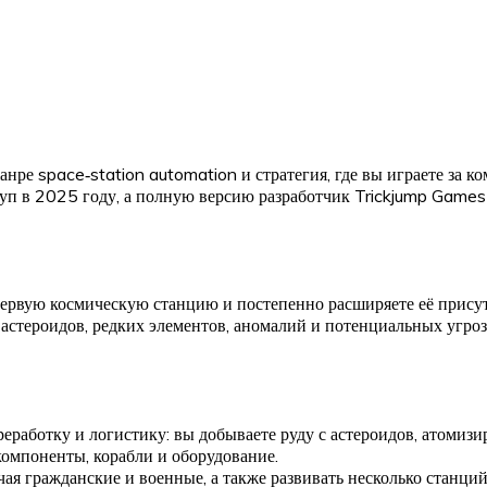
нре space‑station automation и стратегия, где вы играете за
уп в 2025 году, а полную версию разработчик Trickjump Games
первую космическую станцию и постепенно расширяете её присут
 астероидов, редких элементов, аномалий и потенциальных угроз
работку и логистику: вы добываете руду с астероидов, атомизир
омпоненты, корабли и оборудование.
ая гражданские и военные, а также развивать несколько станци