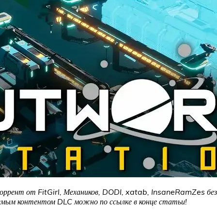
оррент от FitGirl, Механиков, DODI, xatab, InsaneRamZes без 
аемым контентом DLC можно по ссылке в конце статьи!