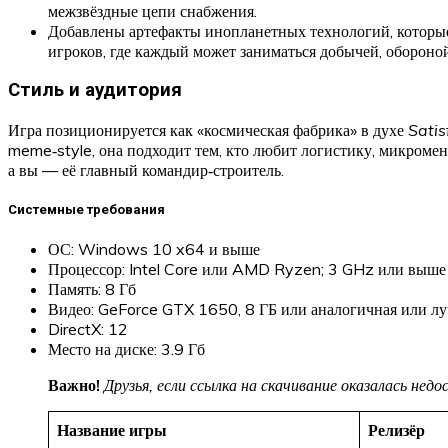
межзвёздные цепи снабжения.
Добавлены артефакты инопланетных технологий, которые
игроков, где каждый может заниматься добычей, обороной
Стиль и аудитория
Игра позиционируется как «космическая фабрика» в духе
Satis
meme‑style, она подходит тем, кто любит логистику, микромен
а вы — её главный командир‑строитель.
Системные требования
ОС: Windows 10 x64 и выше
Процессор: Intel Core или AMD Ryzen; 3 GHz или выше 
Память: 8 Гб
Видео: GeForce GTX 1650, 8 ГБ или аналогичная или л
DirectX: 12
Место на диске: 3.9 Гб
Важно!
Друзья, если ссылка на скачивание оказалась не
Название игры
Релизёр