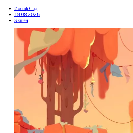
Иосиф Сид
19.08.2025
Экшен