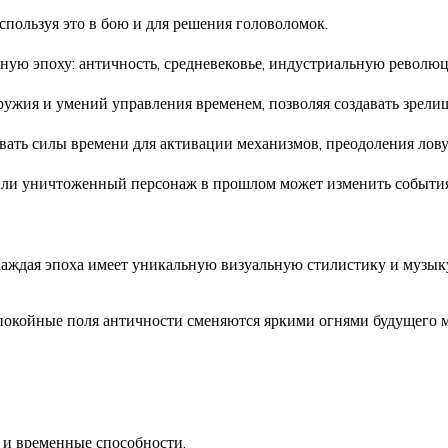
используя это в бою и для решения головоломок.
ную эпоху: античность, средневековье, индустриальную революц
ужия и умений управления временем, позволяя создавать зрели
вать силы времени для активации механизмов, преодоления ло
или уничтоженный персонаж в прошлом может изменить события
Каждая эпоха имеет уникальную визуальную стилистику и музык
покойные поля античности сменяются яркими огнями будущего м
и временные способности.