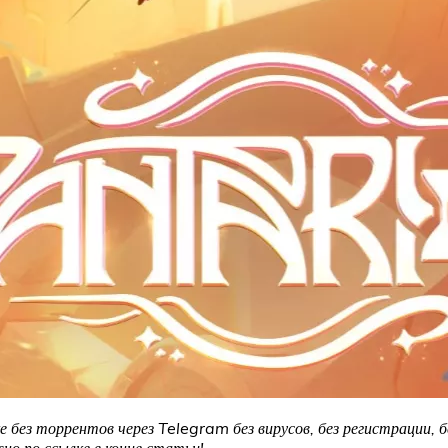
 без торрентов через Telegram без вирусов, без регистрации, 
о по ссылке в конце статьи!