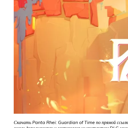
Скачать Panta Rhei: Guardian of Time по прямой ссылке
всеми дополнениями и загружаемым контентом DLC можн