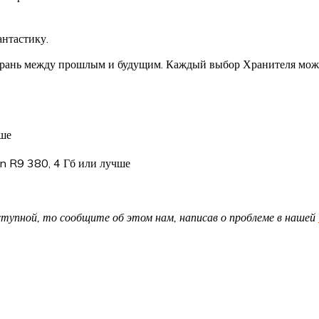
нтастику.
а грань между прошлым и будущим. Каждый выбор Хранителя може
чше
 R9 380, 4 Гб или лучше
доступной, то сообщите об этом нам, написав о проблеме в нашей