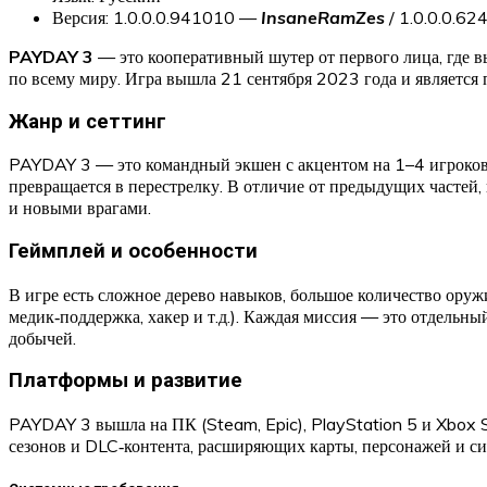
Версия: 1.0.0.0.941010 —
InsaneRamZes
/ 1.0.0.0.6
PAYDAY 3
— это кооперативный шутер от первого лица, где в
по всему миру. Игра вышла 21 сентября 2023 года и являетс
Жанр и сеттинг
PAYDAY 3 — это командный экшен с акцентом на 1–4 игроков,
превращается в перестрелку. В отличие от предыдущих частей,
и новыми врагами.
Геймплей и особенности
В игре есть сложное дерево навыков, большое количество оруж
медик‑поддержка, хакер и т.д.). Каждая миссия — это отдельн
добычей.
Платформы и развитие
PAYDAY 3 вышла на ПК (Steam, Epic), PlayStation 5 и Xbox S
сезонов и DLC‑контента, расширяющих карты, персонажей и с