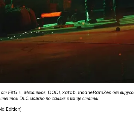
т FitGirl, Механиков, DODI, xatab, InsaneRamZes без вирусов
онтентом DLC можно по ссылке в конце статьи!
d Edition)