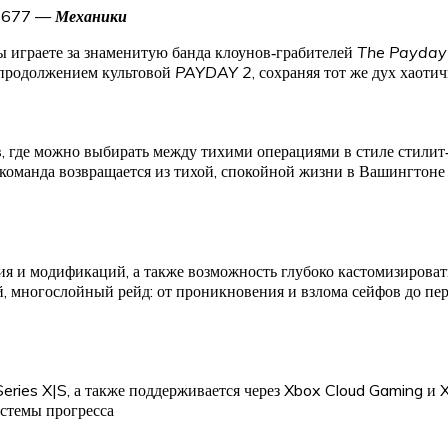
24677 —
Механики
ы играете за знаменитую банда клоунов‑грабителей
The Payday
я продолжением культовой
PAYDAY 2
, сохраняя тот же дух хаот
 где можно выбирать между тихими операциями в стиле стилит‑
 команда возвращается из тихой, спокойной жизни в Вашингтоне 
ия и модификаций, а также возможность глубоко кастомизироват
ый, многослойный рейд: от проникновения и взлома сейфов до пе
eries X|S, а также поддерживается через Xbox Cloud Gaming и
истемы прогресса