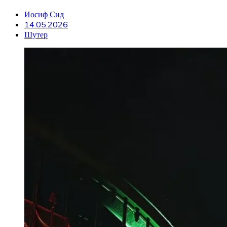
Иосиф Сид
14.05.2026
Шутер