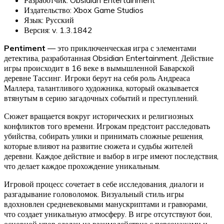
Издательство: Xbox Game Studios
Язык: Русский
Версия: v. 1.3.1842
Pentiment
— это приключенческая игра с элементами
детектива, разработанная Obsidian Entertainment. Действие
игры происходит в 16 веке в вымышленной Баварской
деревне Тассинг. Игроки берут на себя роль Андреаса
Маллера, талантливого художника, который оказывается
втянутым в серию загадочных событий и преступлений.
Сюжет вращается вокруг исторических и религиозных
конфликтов того времени. Игрокам предстоит расследовать
убийства, собирать улики и принимать сложные решения,
которые влияют на развитие сюжета и судьбы жителей
деревни. Каждое действие и выбор в игре имеют последствия,
что делает каждое прохождение уникальным.
Игровой процесс сочетает в себе исследования, диалоги и
разгадывание головоломок. Визуальный стиль игры
вдохновлен средневековыми манускриптами и гравюрами,
что создает уникальную атмосферу. В игре отсутствуют бои,
основной упор сделан на взаимодействие с персонажами и