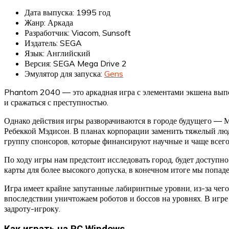
Дата выпуска: 1995 год
Жанр: Аркада
Разработчик: Viacom, Sunsoft
Издатель: SEGA
Язык: Английский
Версия: SEGA Mega Drive 2
Эмулятор для запуска:
Gens
Phantom 2040 — это аркадная игра с элементами экшена выпол
и сражаться с преступностью.
Однако действия игры разворачиваются в городе будущего — М
Ребеккой Мэдисон. В планах корпорации заменить тяжелый людс
группу спонсоров, которые финансируют научные и чаще всег
По ходу игры нам предстоит исследовать город, будет доступн
карты для более высокого допуска, в конечном итоге мы попа
Игра имеет крайне запутанные лабиринтные уровни, из-за чего
впоследствии уничтожаем роботов и боссов на уровнях. В игр
задроту-игроку.
Как играть на PC Windows