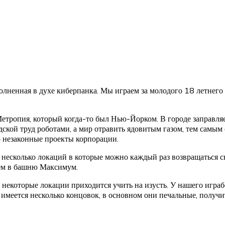
ненная в духе киберпанка. Мы играем за молодого 18 летнего 
етропия, который когда-то был Нью-Йорком. В городе заправля
кой труд роботами, а мир отравить ядовитым газом, тем самым с
о незаконные проекты корпорации.
о несколько локаций в которые можно каждый раз возвращаться с
дем в башню Максимум.
 некоторые локации приходится учить на изусть. У нашего играб
е имеется несколько концовок, в основном они печальные, получ