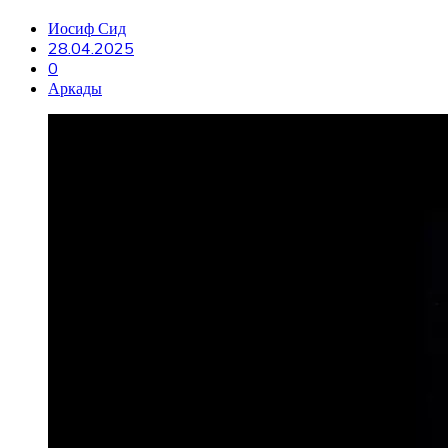
Иосиф Сид
28.04.2025
0
Аркады