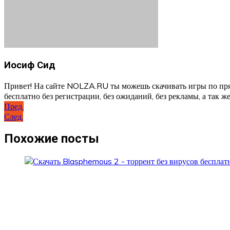
Иосиф Сид
Привет! На сайте NOLZA.RU ты можешь скачивать игры по пря
бесплатно без регистрации, без ожиданий, без рекламы, а так же
Навигация
Пред.
След.
по
записям
Похожие посты