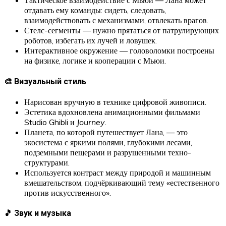
Тактическое взаимодействие с Мьюи — Лана может
отдавать ему команды: сидеть, следовать,
взаимодействовать с механизмами, отвлекать врагов.
Стелс-сегменты — нужно прятаться от патрулирующих
роботов, избегать их лучей и ловушек.
Интерактивное окружение — головоломки построены
на физике, логике и кооперации с Мьюи.
🎨 Визуальный стиль
Нарисован вручную в технике цифровой живописи.
Эстетика вдохновлена анимационными фильмами
Studio Ghibli и
Journey
.
Планета, по которой путешествует Лана, — это
экосистема с яркими полями, глубокими лесами,
подземными пещерами и разрушенными техно-
структурами.
Используется контраст между природой и машинным
вмешательством, подчёркивающий тему «естественного
против искусственного».
🎵 Звук и музыка