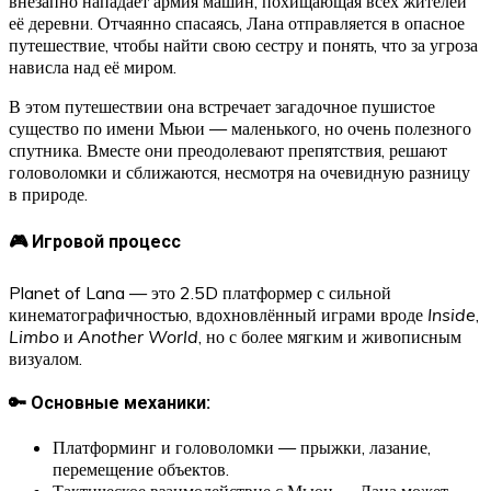
внезапно нападает армия машин, похищающая всех жителей
её деревни. Отчаянно спасаясь, Лана отправляется в опасное
путешествие, чтобы найти свою сестру и понять, что за угроза
нависла над её миром.
В этом путешествии она встречает загадочное пушистое
существо по имени Мьюи — маленького, но очень полезного
спутника. Вместе они преодолевают препятствия, решают
головоломки и сближаются, несмотря на очевидную разницу
в природе.
🎮 Игровой процесс
Planet of Lana — это 2.5D платформер с сильной
кинематографичностью, вдохновлённый играми вроде
Inside
,
Limbo
и
Another World
, но с более мягким и живописным
визуалом.
🔑 Основные механики:
Платформинг и головоломки — прыжки, лазание,
перемещение объектов.