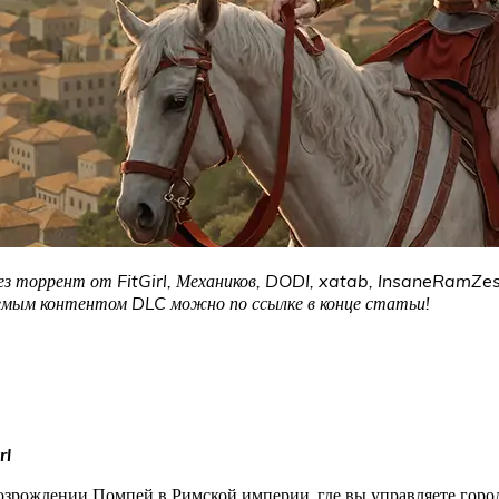
з торрент от FitGirl, Механиков, DODI, xatab, InsaneRamZes б
аемым контентом DLC можно по ссылке в конце статьи!
rl
озрождении Помпей в Римской империи, где вы управляете город