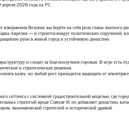
9 апреля 2026 года на PC.
от извержения Везувия: вы берёте на себя роль главы знатного 
арка Аврелия — и строится вокруг политических поручений, вл
ревращению руин в живой город и устойчивую династию.
раструктуру и следит за благополучием горожан. В игре есть о
енческие и стратегические решения.
лнять казну, но любой рост приходится защищать от землетрясе
го сеттинга с системной градостроительной моделью, где город 
тельных стратегий вроде Caesar III, но добавляет династию, ка
ором, экономической стратегией и исторической драмой.