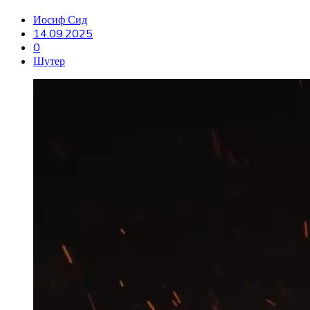
Иосиф Сид
14.09.2025
0
Шутер