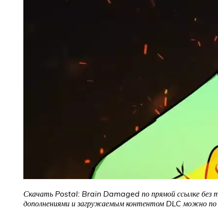
Скачать Postal: Brain Damaged по прямой ссылке без то
дополнениями и загружаемым контентом DLC можно по с