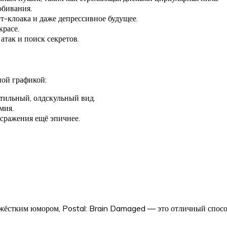
обивания.
т-клоака и даже депрессивное будущее.
красе.
так и поиск секретов.
ной графикой:
тильный, олдскульный вид.
мия.
 сражения ещё эпичнее.
ёстким юмором, Postal: Brain Damaged — это отличный способ 