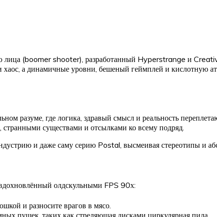
о лица (boomer shooter), разработанный Hyperstrange и Creat
р и хаос, а динамичные уровни, бешеный геймплей и кислотную 
льном разуме, где логика, здравый смысл и реальность переплет
 странными существами и отсылками ко всему подряд.
ндустрию и даже саму серию Postal, высмеивая стереотипы и аб
, вдохновлённый олдскульными FPS 90х:
ошкой и разносите врагов в мясо.
мных пушек, таких как стреляющая дисками циркулярная пила.