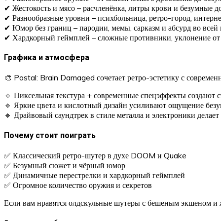
✔ Жестокость и мясо – расчленёнка, литры крови и безумные д
✔ Разнообразные уровни – психбольница, ретро-город, интерне
✔ Юмор без границ – пародии, мемы, сарказм и абсурд во всей 
✔ Хардкорный геймплей – сложные противники, уклонение от а
Графика и атмосфера
🎨 Postal: Brain Damaged сочетает ретро-эстетику с современ
🔹 Пиксельная текстура + современные спецэффекты создают с
🔹 Яркие цвета и кислотный дизайн усиливают ощущение безу
🔹 Драйвовый саундтрек в стиле металла и электроники делает
Почему стоит поиграть
✅ Классический ретро-шутер в духе DOOM и Quake
✅ Безумный сюжет и чёрный юмор
✅ Динамичные перестрелки и хардкорный геймплей
✅ Огромное количество оружия и секретов
Если вам нравятся олдскульные шутеры с бешеным экшеном и ж