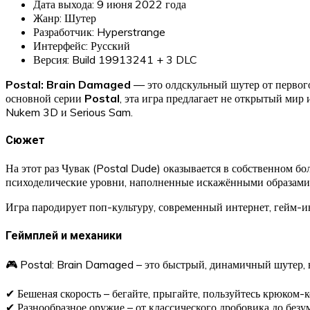
Дата выхода: 9 июня 2022 года
Жанр: Шутер
Разработчик: Hyperstrange
Интерфейс: Русский
Версия: Build 19913241 + 3 DLC
Postal: Brain Damaged
— это олдскульный шутер от первог
основной серии
Postal
, эта игра предлагает не открытый ми
Nukem 3D и Serious Sam.
Сюжет
На этот раз Чувак (Postal Dude) оказывается в собственном бо
психоделические уровни, наполненные искажёнными образами,
Игра пародирует поп-культуру, современный интернет, гейм-и
Геймплей и механики
🎮 Postal: Brain Damaged – это быстрый, динамичный шутер
✔ Бешеная скорость – бегайте, прыгайте, пользуйтесь крюком-к
✔ Разнообразное оружие – от классического дробовика до безу