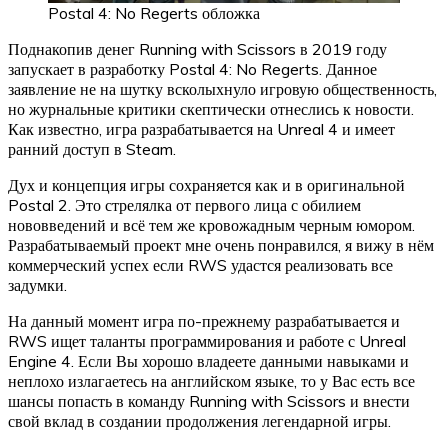
Postal 4: No Regerts обложка
Поднакопив денег Running with Scissors в 2019 году
запускает в разработку Postal 4: No Regerts. Данное
заявление не на шутку всколыхнуло игровую общественность,
но журнальные критики скептически отнеслись к новости.
Как известно, игра разрабатывается на Unreal 4 и имеет
ранний доступ в Steam.
Дух и концепция игры сохраняется как и в оригинальной
Postal 2. Это стрелялка от первого лица с обилием
нововведений и всё тем же кровожадным черным юмором.
Разрабатываемый проект мне очень понравился, я вижу в нём
коммерческий успех если RWS удастся реализовать все
задумки.
На данный момент игра по-прежнему разрабатывается и
RWS ищет таланты программирования и работе с Unreal
Engine 4. Если Вы хорошо владеете данными навыками и
неплохо излагаетесь на английском языке, то у Вас есть все
шансы попасть в команду Running with Scissors и внести
свой вклад в создании продолжения легендарной игры.