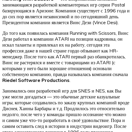
занимающаяся разработкой компьютерных игр серии Postal
базирующаяся в Аризоне. Компания существует с 1996 года и
до сих пор является независимой и по сегодняшний день.
Президентом компании является Винс Дези (Vince Desi).
До того как появилась компания Running with Scissors, Винс
Дези работал в компании ATARI на позиции кадровика, он
искал таланты и привлекал их на работу, сегодня эта
профессия даже в нашей стране гордо обзывают как HR-
менеджер. После того как ATARI первый раз обанкротилась,
Винс не растерялся и вместе с товарищами из ATARI (с
которыми у него были хорошие отношения) основали
собственную компанию, правда называлась компания сначала
Riedel Software Productions
.
Занимались они разработкой игр для SNES и NES, как Вы
уже могли догадаться — это обычные детские казуальные
игры, которые создавались по заказу крупных компаний вроде
Диснея, Ханны Барбары и т.д. Продлилось это относительно
недолго, после чего у команды пришло осознание что можно
и самим уже что-то разработать в своё удовольствие. Пора и
самим оставить след в истории в индустрии видеоигр. После
этого единогласного решения в 1996 году произошел