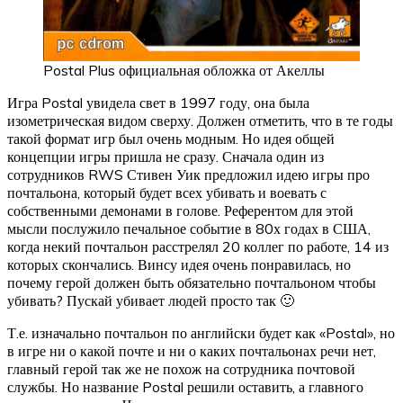
Postal Plus официальная обложка от Акеллы
Игра Postal увидела свет в 1997 году, она была
изометрическая видом сверху. Должен отметить, что в те годы
такой формат игр был очень модным. Но идея общей
концепции игры пришла не сразу. Сначала один из
сотрудников RWS Стивен Уик предложил идею игры про
почтальона, который будет всех убивать и воевать с
собственными демонами в голове. Референтом для этой
мысли послужило печальное событие в 80х годах в США,
когда некий почтальон расстрелял 20 коллег по работе, 14 из
которых скончались. Винсу идея очень понравилась, но
почему герой должен быть обязательно почтальоном чтобы
убивать? Пускай убивает людей просто так 🙂
Т.е. изначально почтальон по английски будет как «Postal», но
в игре ни о какой почте и ни о каких почтальонах речи нет,
главный герой так же не похож на сотрудника почтовой
службы. Но название Postal решили оставить, а главного