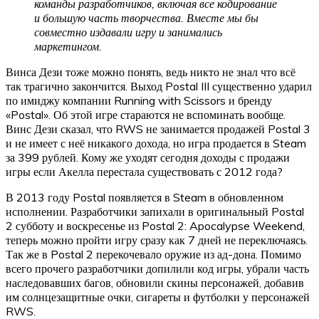
команды разработчиков, включая все кодирование
и большую часть творчества. Вместе мы бы
совместно издавали игру и занимались
маркетингом.
Винса Дези тоже можно понять, ведь никто не знал что всё
так трагично закончится. Выход Postal III существенно ударил
по имиджу компании Running with Scissors и бренду
«Postal». Об этой игре стараются не вспоминать вообще.
Винс Дези сказал, что RWS не занимается продажей Postal 3
и не имеет с неё никакого дохода, но игра продается в Steam
за 399 рублей. Кому же уходят сегодня доходы с продажи
игры если Акелла перестала существовать с 2012 года?
В 2013 году Postal появляется в Steam в обновленном
исполнении. Разработчики запихали в оригинальный Postal
2 субботу и воскресенье из Postal 2: Apocalypse Weekend,
теперь можно пройти игру сразу как 7 дней не переключаясь.
Так же в Postal 2 перекочевало оружие из ад-дона. Помимо
всего прочего разработчики допилили код игры, убрали часть
наследовавших багов, обновили скины персонажей, добавив
им солнцезащитные очки, сигареты и футболки у персонажей
RWS.