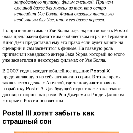
запредельную тупизну, фильм смешной. При чем
смешной даже для многих из тех, кто остро
ненавидит Уве Болла. Фильм оказался настолько
необычным для Уве, что я его даже перевел.
По признанию самого Уве Болла идея экранизировать Postal
была предложена фанатским сообществом игры из Германии.
Винс Дези предоставил ему это право если будет влиять на
сценарий и сам засветится в фильме. На главную роль
пригласили канадского актера Зака Уорда, который до этого
уже засветился в некоторых фильмах от Уве Болла.
В 2007 году выходит юбилейное издание
Postal X
представляющую из себя антологию серии. В то же время
заключается сделка с Акеллой, где те получают право на
разработку Postal 3. Для будущей игры так же заключают
договор с порно-актерами: Рон Джереми и Рэнди Джонсом
которые в России неизвестны.
Postal III хотят забыть как
страшный сон