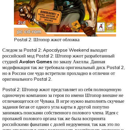
Postal 2: Штопор жжот обложка
Следом за Postal 2: Apocalypse Weekend выходит
российский мод Postal 2: Штопор жжот разработанный
студией
Avalon Games
по заказу Акеллы. Данная
модификация так же требовала оригинальный диск Postal 2,
но в России сие чудо встретили прохладно в отличии от
оригинального Postal 2.
Postal 2: Штопор жжот представляет из себя полноценную
одиночную компанию за героя по имени Штопор внешне не
отличающегося от Чувака. В игре нужно выполнять скучные
задания бегая от одного угла карты в другой попутно
занимаясь поисками собственного полового члена. Идея с
пропажей полового органа так же была воспринята
российскими фанатами с долей недоумения, так как это по
сути отключает в игре возможность расстёгивать ширинку и