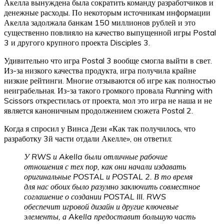
Акелла вынуждена была сократить команду разработчиков и
денежные расходы. По некоторым источникам информации
Акелла задолжала банкам 150 миллионов рублей и это
существенно повлияло на качество выпущенной игры Postal
3 и другого крупного проекта Disciples 3.
Удивительно что игра Postal 3 вообще смогла выйти в свет.
Из-за низкого качества продукта, игра получила крайне
низкие рейтинги. Многие отзываются об игре как полностью
неиграбельная. Из-за такого громкого провала Running with
Scissors открестилась от проекта, мол это игра не наша и не
является каноничным продолжением сюжета Postal 2.
Когда я спросил у Винса Дези «Как так получилось, что
разработку 3й части отдали Акелле», он ответил:
У RWS и Akella были отличные рабочие
отношения с тех пор, как они начали издавать
оригинальные POSTAL и POSTAL 2. В то время
для нас обоих было разумно заключить совместное
соглашение о создании POSTAL III. RWS
обеспечит игровой дизайн и другие ключевые
элементы, а Akella предоставит большую часть