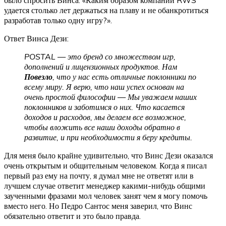
было спросить Винса: «Каким образом компании RWS
удается столько лет держаться на плаву и не обанкротиться
разработав только одну игру?».
Ответ Винса Дези:
POSTAL — это бренд со множеством игр,
дополнений и лицензионных продуктов. Нам
Повезло
, что у нас есть отличные поклонники по
всему миру. Я верю, что наш успех основан на
очень простой философии — Мы уважаем наших
поклонников и заботимся о них. Что касается
доходов и расходов, мы делаем все возможное,
чтобы вложить все наши доходы обратно в
развитие, и при необходимости я беру кредиты.
Для меня было крайне удивительно, что Винс Дези оказался
очень открытым и общительным человеком. Когда я писал
первый раз ему на почту, я думал мне не ответят или в
лучшем случае ответит менеджер какими-нибудь общими
заученными фразами мол человек занят чем я могу помочь
вместо него. Но Педро Сантос меня заверил, что Винс
обязательно ответит и это было правда.