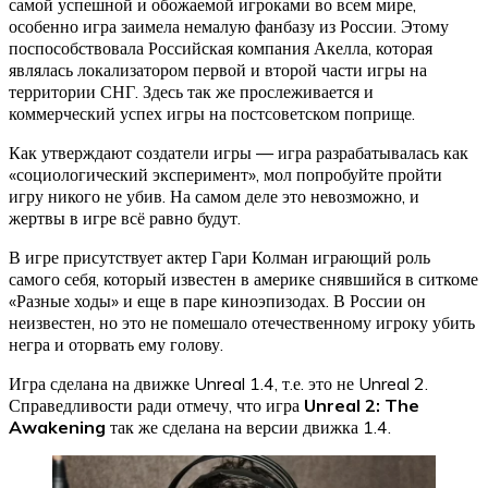
самой успешной и обожаемой игроками во всем мире,
особенно игра заимела немалую фанбазу из России. Этому
поспособствовала Российская компания Акелла, которая
являлась локализатором первой и второй части игры на
территории СНГ. Здесь так же прослеживается и
коммерческий успех игры на постсоветском поприще.
Как утверждают создатели игры — игра разрабатывалась как
«социологический эксперимент», мол попробуйте пройти
игру никого не убив. На самом деле это невозможно, и
жертвы в игре всё равно будут.
В игре присутствует актер Гари Колман играющий роль
самого себя, который известен в америке снявшийся в ситкоме
«Разные ходы» и еще в паре киноэпизодах. В России он
неизвестен, но это не помешало отечественному игроку убить
негра и оторвать ему голову.
Игра сделана на движке Unreal 1.4, т.е. это не Unreal 2.
Справедливости ради отмечу, что игра
Unreal 2: The
Awakening
так же сделана на версии движка 1.4.