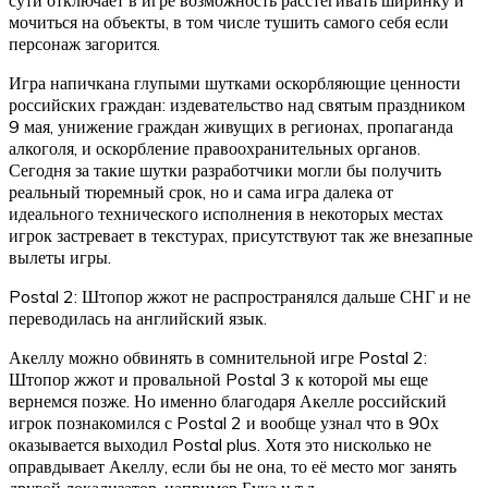
мочиться на объекты, в том числе тушить самого себя если
персонаж загорится.
Игра напичкана глупыми шутками оскорбляющие ценности
российских граждан: издевательство над святым праздником
9 мая, унижение граждан живущих в регионах, пропаганда
алкоголя, и оскорбление правоохранительных органов.
Сегодня за такие шутки разработчики могли бы получить
реальный тюремный срок, но и сама игра далека от
идеального технического исполнения в некоторых местах
игрок застревает в текстурах, присутствуют так же внезапные
вылеты игры.
Postal 2: Штопор жжот не распространялся дальше СНГ и не
переводилась на английский язык.
Акеллу можно обвинять в сомнительной игре Postal 2:
Штопор жжот и провальной Postal 3 к которой мы еще
вернемся позже. Но именно благодаря Акелле российский
игрок познакомился с Postal 2 и вообще узнал что в 90х
оказывается выходил Postal plus. Хотя это нисколько не
оправдывает Акеллу, если бы не она, то её место мог занять
другой локализатор, например Бука и т.д.