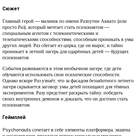
Сюжет
Главный герой — мальчик по имени Разпутин Аквато (или
просто Раз), который мечтает стать психонавтом —
специальным агентом с телекинетическими и
телепатическими способностями, способным проникать в умы
других людей. Раз сбегает из цирка, где он вырос, и тайно
проникает в летний лагерь для одарённых детей — будущих
психонавтов.
События развиваются в этом необычном лагере, где дети
обучаются использовать свои психические способности.
Однако вскоре Раз узнаёт, что за фасадом беззаботного летнего
лагеря скрывается заговор: умы детей похищают для тёмных
экспериментов. Разу предстоит раскрыть тайну, победить
своих внутренних демонов и доказать, что он достоин стать
психонавтом.
Геймплей
Psychonauts сочетает в себе элементы платформера, экшена
и исследования, предлагая игроку уникальные механики,