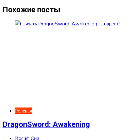
записям
Похожие посты
Ролевая
DragonSword: Awakening
Иосиф Сид