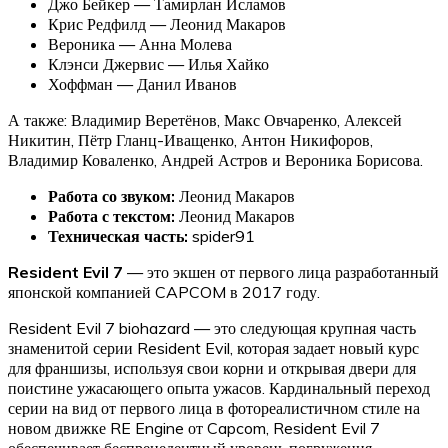
Джо Бейкер — Тамирлан Исламов
Крис Редфилд — Леонид Макаров
Вероника — Анна Молева
Клэнси Джервис — Илья Хайко
Хоффман — Данил Иванов
А также: Владимир Веретёнов, Макс Овчаренко, Алексей
Никитин, Пётр Гланц-Иващенко, Антон Никифоров,
Владимир Коваленко, Андрей Астров и Вероника Борисова.
Работа со звуком:
Леонид Макаров
Работа с текстом:
Леонид Макаров
Техническая часть:
spider91
Resident Evil 7
— это экшен от первого лица разработанный
японской компанией CAPCOM в 2017 году.
Resident Evil 7 biohazard — это следующая крупная часть
знаменитой серии Resident Evil, которая задает новый курс
для франшизы, используя свои корни и открывая двери для
поистине ужасающего опыта ужасов. Кардинальный переход
серии на вид от первого лица в фотореалистичном стиле на
новом движке RE Engine от Capcom, Resident Evil 7
обеспечивает беспрецедентный уровень погружения,