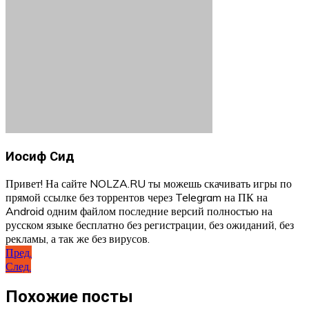
Иосиф Сид
Привет! На сайте NOLZA.RU ты можешь скачивать игры по
прямой ссылке без торрентов через Telegram на ПК на
Android одним файлом последние версий полностью на
русском языке бесплатно без регистрации, без ожиданий, без
рекламы, а так же без вирусов.
Навигация
Пред.
След.
по
записям
Похожие посты