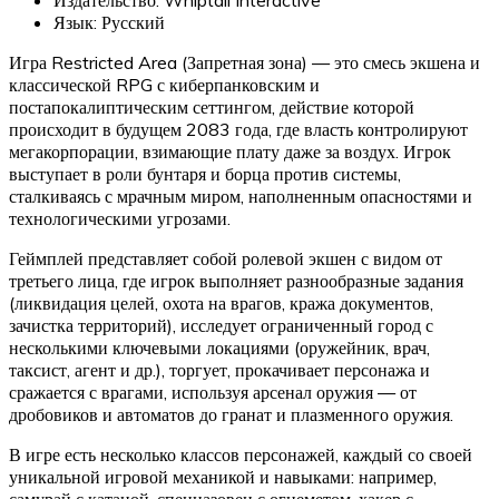
Язык: Русский
Игра Restricted Area (Запретная зона) — это смесь экшена и
классической RPG с киберпанковским и
постапокалиптическим сеттингом, действие которой
происходит в будущем 2083 года, где власть контролируют
мегакорпорации, взимающие плату даже за воздух. Игрок
выступает в роли бунтаря и борца против системы,
сталкиваясь с мрачным миром, наполненным опасностями и
технологическими угрозами.
Геймплей представляет собой ролевой экшен с видом от
третьего лица, где игрок выполняет разнообразные задания
(ликвидация целей, охота на врагов, кража документов,
зачистка территорий), исследует ограниченный город с
несколькими ключевыми локациями (оружейник, врач,
таксист, агент и др.), торгует, прокачивает персонажа и
сражается с врагами, используя арсенал оружия — от
дробовиков и автоматов до гранат и плазменного оружия.
В игре есть несколько классов персонажей, каждый со своей
уникальной игровой механикой и навыками: например,
самурай с катаной, спецназовец с огнеметом, хакер с