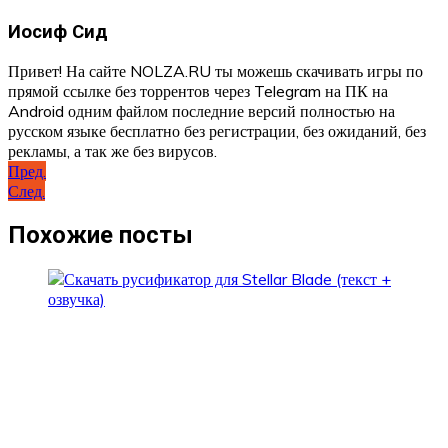
Иосиф Сид
Привет! На сайте NOLZA.RU ты можешь скачивать игры по
прямой ссылке без торрентов через Telegram на ПК на
Android одним файлом последние версий полностью на
русском языке бесплатно без регистрации, без ожиданий, без
рекламы, а так же без вирусов.
Навигация
Пред.
След.
по
записям
Похожие посты