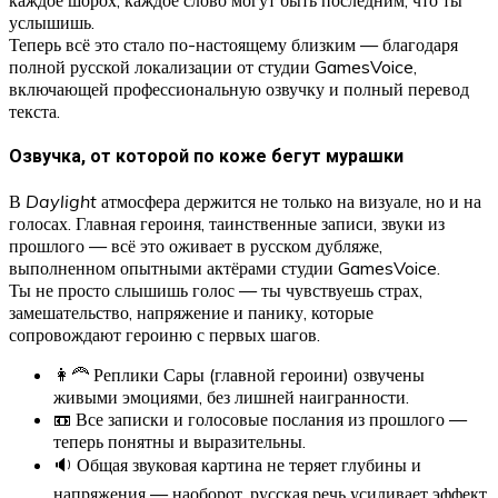
услышишь.
Теперь всё это стало по-настоящему близким — благодаря
полной русской локализации от студии GamesVoice,
включающей профессиональную озвучку и полный перевод
текста.
Озвучка, от которой по коже бегут мурашки
В
Daylight
атмосфера держится не только на визуале, но и на
голосах. Главная героиня, таинственные записи, звуки из
прошлого — всё это оживает в русском дубляже,
выполненном опытными актёрами студии GamesVoice.
Ты не просто слышишь голос — ты чувствуешь страх,
замешательство, напряжение и панику, которые
сопровождают героиню с первых шагов.
👩‍🦰 Реплики Сары (главной героини) озвучены
живыми эмоциями, без лишней наигранности.
📼 Все записки и голосовые послания из прошлого —
теперь понятны и выразительны.
🔉 Общая звуковая картина не теряет глубины и
напряжения — наоборот, русская речь усиливает эффект