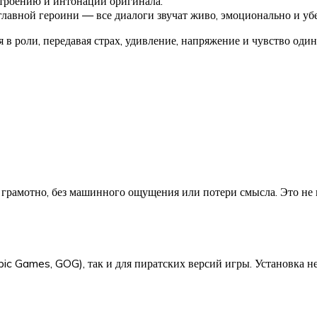
троению и интонации оригинала.
лавной героини — все диалоги звучат живо, эмоционально и уб
 в роли, передавая страх, удивление, напряжение и чувство оди
грамотно, без машинного ощущения или потери смысла. Это не 
c Games, GOG), так и для пиратских версий игры. Установка не