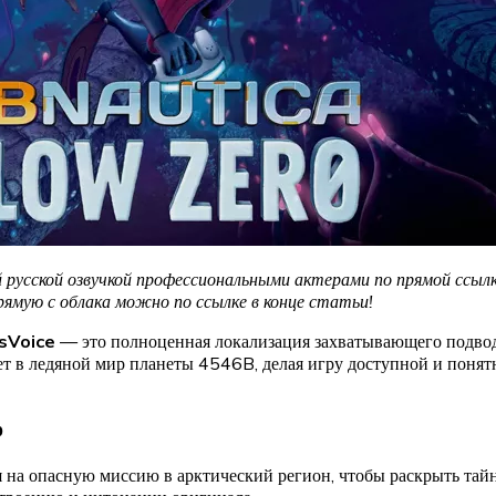
русской озвучкой профессиональными актерами по прямой ссыл
прямую с облака можно по ссылке в конце статьи!
esVoice
— это полноценная локализация захватывающего подводн
т в ледяной мир планеты 4546B, делая игру доступной и понятн
р
на опасную миссию в арктический регион, чтобы раскрыть тайн