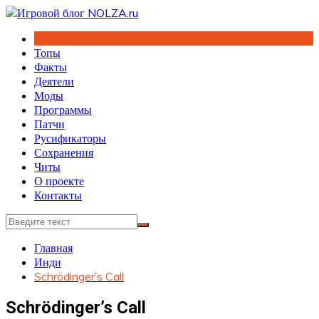
Перейти
к
содержимому
Топы
Факты
Деятели
Моды
Программы
Патчи
Русификаторы
Сохранения
Читы
О проекте
Контакты
Главная
Инди
Schrödinger’s Call
Schrödinger’s Call