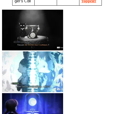
ger’s Call
торрент