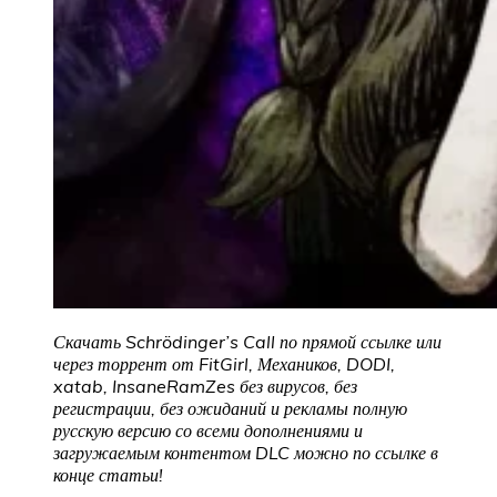
Скачать Schrödinger’s Call по прямой ссылке или
через торрент от FitGirl, Механиков, DODI,
xatab, InsaneRamZes без вирусов, без
регистрации, без ожиданий и рекламы полную
русскую версию со всеми дополнениями и
загружаемым контентом DLC можно по ссылке в
конце статьи!