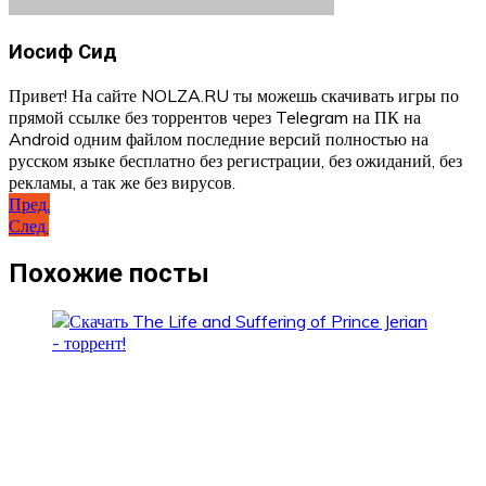
Иосиф Сид
Привет! На сайте NOLZA.RU ты можешь скачивать игры по
прямой ссылке без торрентов через Telegram на ПК на
Android одним файлом последние версий полностью на
русском языке бесплатно без регистрации, без ожиданий, без
рекламы, а так же без вирусов.
Навигация
Пред.
След.
по
записям
Похожие посты