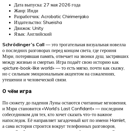
Дата выпуска: 27 мая 2026 года
Жанр: Инди
Разработчик: Acrobatic Chirimenjako
Издательство: Shueisha
Движок: Unity
Язык: Английский
Schrödinger’s Call
— это трогательная визуальная новелла
о последних разговорах перед концом света, где героиня
Мэри, потерявшая память, отвечает на звонки душ, застрявших
между жизнью и смертью. Игра подаёт свою историю как
«picture-book-like world» — то есть мягко, почти как сказку,
но с сильным эмоциональным акцентом на сожалениях,
утешении и человеческой связи.
О чём игра
По сюжету до падения Луны остаются считанные мгновения,
и Мэри становится «World’s Last Confidant» — последним
собеседником для тех, кто хочет сказать что-то важное
напоследок. Её направляет загадочный кот по имени Hamlet,
а сама история строится вокруг телефонных разговоров,