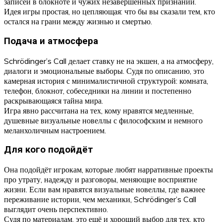
записей в блокноте и чужих незавершённых признаний.
Идея игры простая, но цепляющая: что бы вы сказали тем, кто
остался на грани между жизнью и смертью.
Подача и атмосфера
Schrödinger’s Call делает ставку не на экшен, а на атмосферу,
диалоги и эмоциональные выборы. Судя по описанию, это
камерная история с минималистичной структурой: комната,
телефон, блокнот, собеседники на линии и постепенно
раскрывающаяся тайна мира.
Игра явно рассчитана на тех, кому нравятся медленные,
душевные визуальные новеллы с философским и немного
меланхоличным настроением.
Для кого подойдёт
Она подойдёт игрокам, которые любят нарративные проекты
про утрату, надежду и разговоры, меняющие восприятие
жизни. Если вам нравятся визуальные новеллы, где важнее
переживание истории, чем механики, Schrödinger’s Call
выглядит очень перспективно.
Судя по материалам, это ещё и хороший выбор для тех, кто