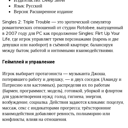
Язык: Русский
Версия: Расширенное издание
Singles 2: Triple Trouble — это эротический симулятор
романтических отношений от студии Rotobee, выпущенный
в 2007 году для PC как продолжение Singles: Flirt Up Your
Life, где игрок управляет тремя персонажами (парень и две
девушки или наоборот) в съёмной квартире, балансируя
между бытом, работой и интимными взаимодействиями.​
Геймплей и управление
Игрок выбирает протагониста — музыканта Джоша,
потерявшего работу и девушку, — и двух соседок (Аманду и
Патрисию или кастомных), распределяя их по работам
(бармен, программист, модель), готовкой, уборкой и флиртом
для удовлетворения нужд: голод, гигиена, энергия,
возбуждение, социалка. Действия задаются кликами: поцелуи,
массаж, секс с индикаторами прогресса; трёхсторонние
взаимодействия добавляют ревность, полиаморию или
конфликты, влияя на отношения.​