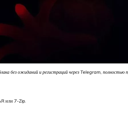
облака без ожиданий и регистраций через Telegram, полностью
R или 7-Zip.