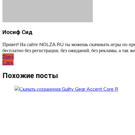
Иосиф Сид
Привет! На сайте NOLZA.RU ты можешь скачивать игры по пря
бесплатно без регистрации, без ожиданий, без рекламы, а так же
Навигация
Пред.
След.
по
записям
Похожие посты