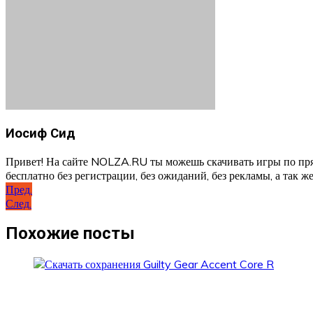
Иосиф Сид
Привет! На сайте NOLZA.RU ты можешь скачивать игры по пря
бесплатно без регистрации, без ожиданий, без рекламы, а так же
Навигация
Пред.
След.
по
записям
Похожие посты