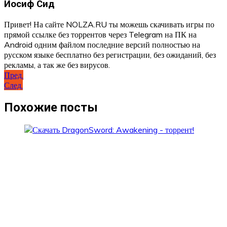
Иосиф Сид
Привет! На сайте NOLZA.RU ты можешь скачивать игры по
прямой ссылке без торрентов через Telegram на ПК на
Android одним файлом последние версий полностью на
русском языке бесплатно без регистрации, без ожиданий, без
рекламы, а так же без вирусов.
Навигация
Пред.
След.
по
записям
Похожие посты