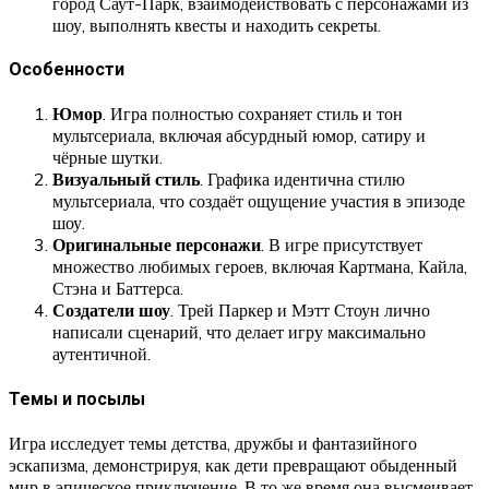
город Саут-Парк, взаимодействовать с персонажами из
шоу, выполнять квесты и находить секреты.
Особенности
Юмор
. Игра полностью сохраняет стиль и тон
мультсериала, включая абсурдный юмор, сатиру и
чёрные шутки.
Визуальный стиль
. Графика идентична стилю
мультсериала, что создаёт ощущение участия в эпизоде
шоу.
Оригинальные персонажи
. В игре присутствует
множество любимых героев, включая Картмана, Кайла,
Стэна и Баттерса.
Создатели шоу
. Трей Паркер и Мэтт Стоун лично
написали сценарий, что делает игру максимально
аутентичной.
Темы и посылы
Игра исследует темы детства, дружбы и фантазийного
эскапизма, демонстрируя, как дети превращают обыденный
мир в эпическое приключение. В то же время она высмеивает