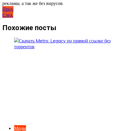
рекламы, а так же без вирусов.
Навигация
Пред.
След.
по
записям
Похожие посты
Моды