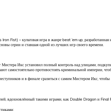
s Iron Fist) – культовая игра в жанре beat ’em up, разработан
сновы серии и ставшая одной из лучших игр своего времени.
т Мистера Икс установил полный контроль над улицами, подкуп
ают самостоятельно противостоять криминальной империи, чтоб
реступников и в финале сразиться с самим Мистером Икс, чтобы 
плей, вдохновлённый такими играми, как Double Dragon и Final 
стиками: