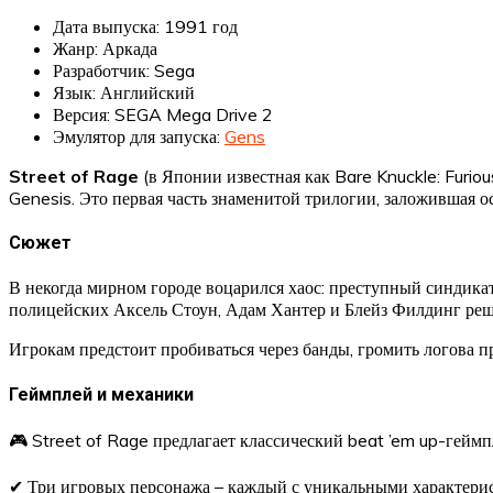
Дата выпуска: 1991 год
Жанр: Аркада
Разработчик: Sega
Язык: Английский
Версия: SEGA Mega Drive 2
Эмулятор для запуска:
Gens
Street of Rage
(в Японии известная как Bare Knuckle: Furiou
Genesis. Это первая часть знаменитой трилогии, заложившая о
Сюжет
В некогда мирном городе воцарился хаос: преступный синдика
полицейских Аксель Стоун, Адам Хантер и Блейз Филдинг реш
Игрокам предстоит пробиваться через банды, громить логова п
Геймплей и механики
🎮 Street of Rage предлагает классический beat ’em up-гейм
✔ Три игровых персонажа – каждый с уникальными характери