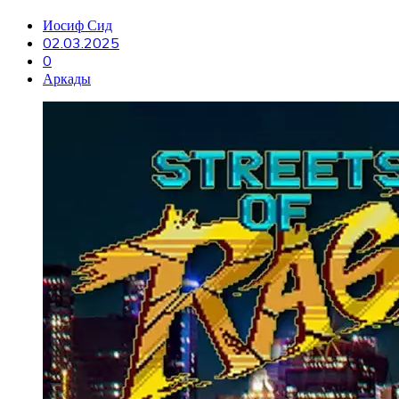
Иосиф Сид
02.03.2025
0
Аркады