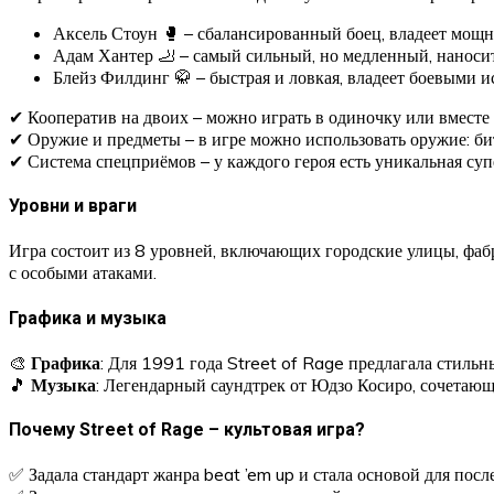
Аксель Стоун 🥊 – сбалансированный боец, владеет мощ
Адам Хантер 🦶 – самый сильный, но медленный, наноси
Блейз Филдинг 🥋 – быстрая и ловкая, владеет боевыми и
✔ Кооператив на двоих – можно играть в одиночку или вместе 
✔ Оружие и предметы – в игре можно использовать оружие: би
✔ Система спецприёмов – у каждого героя есть уникальная су
Уровни и враги
Игра состоит из 8 уровней, включающих городские улицы, фабр
с особыми атаками.
Графика и музыка
🎨
Графика
: Для 1991 года Street of Rage предлагала стиль
🎵
Музыка
: Легендарный саундтрек от Юдзо Косиро, сочетающи
Почему Street of Rage – культовая игра?
✅ Задала стандарт жанра beat ’em up и стала основой для пос