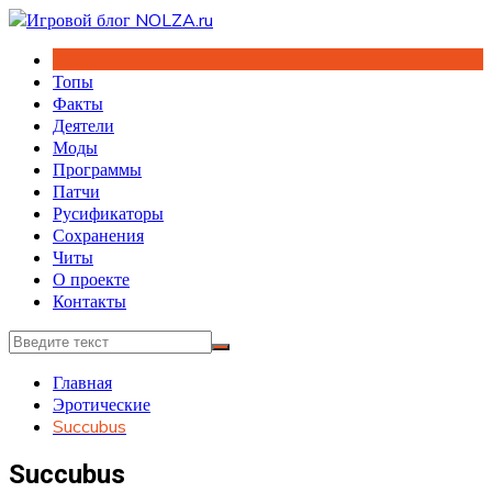
Перейти
к
содержимому
Топы
Факты
Деятели
Моды
Программы
Патчи
Русификаторы
Сохранения
Читы
О проекте
Контакты
Главная
Эротические
Succubus
Succubus