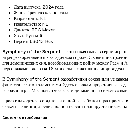
Дата выпуска: 2024 года
Жанр: Эротическая новелла
Разработчик: NLT
Издательство: NLT
Движок: RPG Maker
Язык: Русский
Версия: 63043 Rus
Symphony of the Serpent
— это новая глава в серии игр от
игры разворачивается в загадочном городе Эсковия, построенн
для демонических сил, возобновляющих войну между Раем и Ад
персонажами, включая 16 уникальных женщин с индивидуальн
В Symphony of the Serpent разработчики сохранили узнаваему
фантастическими элементами. Здесь игрокам предстоит разгад
героями игры. Мрачная атмосфера и динамичный сюжет создаю
Проект находится в стадии активной разработки и распростра
сюжетные линии, а релиз полной версии планируется позже на
Системные требования