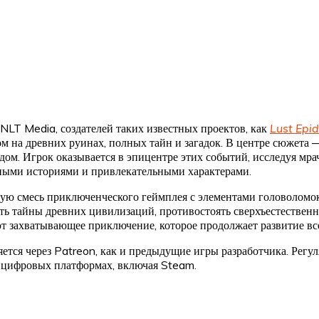
 NLT Media, создателей таких известных проектов, как
Lust Epi
ом на древних руинах, полных тайн и загадок. В центре сюжета 
ом. Игрок оказывается в эпицентре этих событий, исследуя мра
ыми историями и привлекательными характерами.
ю смесь приключенческого геймплея с элементами головоломок 
ать тайны древних цивилизаций, противостоять сверхъестествен
т захватывающее приключение, которое продолжает развитие в
няется через Patreon, как и предыдущие игры разработчика. Ре
 цифровых платформах, включая Steam​.