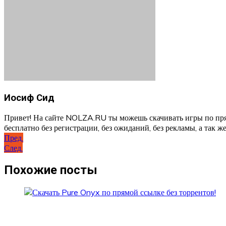
Иосиф Сид
Привет! На сайте NOLZA.RU ты можешь скачивать игры по пря
бесплатно без регистрации, без ожиданий, без рекламы, а так же
Навигация
Пред.
След.
по
записям
Похожие посты