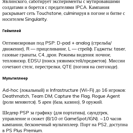
Явлинского, саботирует эксперименты с мутировавшими
солдатами и борется с предателями IPCA. Кампания
раскрывает сеть Touchstone, culminируя в погоне и битве с
носителем Singularity.​
Геймплей
Оптимизирован под PSP: D-pad + analog (стрельба/
движение), R — прицеливание, L — стрейф. Гаджеты: taser,
газовые гранаты, C4, дрон. Режимы видения: ночное,
тепловизор, EDSU (поиск уязвимостей/предметов). Миссии
сочетают стелс, перестрелки, QTE (погоня на снегоходе).​
Мультиплеер
Ad-hoc (локальный) и Infrastructure (Wi-Fi) до 16 игроков:
Deathmatch, Team DM, Capture the Flag, Rogue Agent
(роли меняются). 5 арен (база, казино), 9 оружий.​
Шедевр PSP за графику (для портатива), саундтрек,
управление и сюжет (8/10 от GameSpot/IGN). ~10 часов
кампании, бесконечный мультиплеер. Порт на PS2, доступна
в PS Plus Premium.