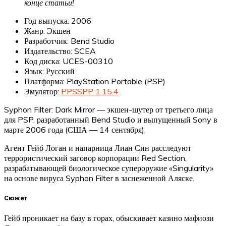
конце статьи!
Год выпуска: 2006
Жанр: Экшен
Разработчик: Bend Studio
Издательство: SCEA
Код диска: UCES-00310
Язык: Русский
Платформа: PlayStation Portable (PSP)
Эмулятор:
PPSSPP 1.15.4
Syphon Filter: Dark Mirror — экшен-шутер от третьего лица
для PSP, разработанный Bend Studio и выпущенный Sony в
марте 2006 года (США — 14 сентября).​
Агент Гейб Логан и напарница Лиан Син расследуют
террористический заговор корпорации Red Section,
разрабатывающей биологическое супероружие «Singularity»
на основе вируса Syphon Filter в заснеженной Аляске.​
Сюжет
Гейб проникает на базу в горах, обыскивает казино мафиози