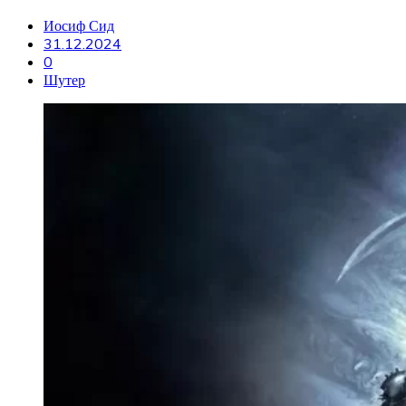
Иосиф Сид
31.12.2024
0
Шутер