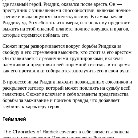
где главный герой, Риддик, оказался после ареста. Он —
преступник с уникальными способностями, включая ночное
зрение и выдающуюся физическую силу. В самом начале
Риддику удаётся сбежать из камеры, и теперь ему предстоит
выжить на этой опасной планете, полное ловушек и врагов,
которые стремятся поймать его.
Сюжет игры разворачивается вокруг борьбы Риддика за
свободу и его стремления выяснить, кто стоит за его арестом.
Он сталкивается с различными группировками, включая
наёмников и представителей тюремной системы, в то время
как его противники собираются заполучить его в свои руки.
В процессе игры Риддик находит неожиданных союзников и
раскрывает заговор, который может повлиять на судьбу всей
галактики. Сюжет включает в себя элементы предательства,
борьбы за выживание и поисков правды, что добавляет
глубины к характеру героя.
Геймплей
The Chronicles of Riddick сочетает в себе элементы экшена,
стелса и исследования. Игроки управляют Риддиком,