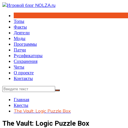
Перейти
к
содержимому
Топы
Факты
Деятели
Моды
Программы
Патчи
Русификаторы
Сохранения
Читы
О проекте
Контакты
Главная
Квесты
The Vault: Logic Puzzle Box
The Vault: Logic Puzzle Box