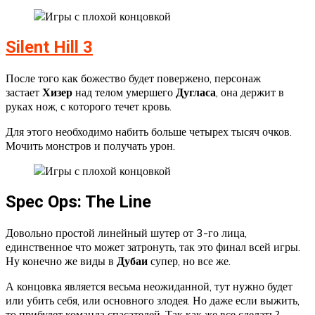
Silent Hill 3
После того как божество будет повержено, персонаж
застает
Хизер
над телом умершего
Дугласа
, она держит в
руках нож, с которого течет кровь.
Для этого необходимо набить больше четырех тысяч очков.
Мочить монстров и получать урон.
Spec Ops: The Line
Довольно простой линейный шутер от 3-го лица,
единственное что может затронуть, так это финал всей игры.
Ну конечно же виды в
Дубаи
супер, но все же.
А концовка является весьма неожиданной, тут нужно будет
или убить себя, или основного злодея. Но даже если выжить,
то прибудет команда спасателей. Так как же все сделать?