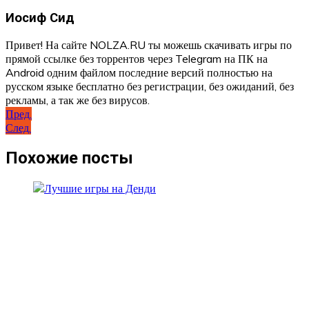
Иосиф Сид
Привет! На сайте NOLZA.RU ты можешь скачивать игры по
прямой ссылке без торрентов через Telegram на ПК на
Android одним файлом последние версий полностью на
русском языке бесплатно без регистрации, без ожиданий, без
рекламы, а так же без вирусов.
Навигация
Пред.
След.
по
записям
Похожие посты