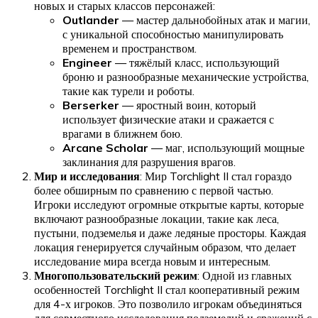
новых и старых классов персонажей:
Outlander
— мастер дальнобойных атак и магии,
с уникальной способностью манипулировать
временем и пространством.
Engineer
— тяжёлый класс, использующий
броню и разнообразные механические устройства,
такие как турели и роботы.
Berserker
— яростный воин, который
использует физические атаки и сражается с
врагами в ближнем бою.
Arcane Scholar
— маг, использующий мощные
заклинания для разрушения врагов.
Мир и исследования
: Мир Torchlight II стал гораздо
более обширным по сравнению с первой частью.
Игроки исследуют огромные открытые карты, которые
включают разнообразные локации, такие как леса,
пустыни, подземелья и даже ледяные просторы. Каждая
локация генерируется случайным образом, что делает
исследование мира всегда новым и интересным.
Многопользовательский режим
: Одной из главных
особенностей Torchlight II стал кооперативный режим
для 4-х игроков. Это позволило игрокам объединяться