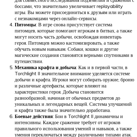
для совместного исследования подземелий и сражений с
боссами, что значительно увеличивает replayability
игры. Вы можете присоединиться к друзьям или играть
с незнакомцами через онлайн-сервисы.
Питомцы
: В игре снова присутствует система
питомцев, которые помогают игрокам в битвах, а также
могут носить часть добычи, освобождая инвентарь
героя. Питомцев можно кастомизировать, а также
обучать новым навыкам. Собаки, кошки и другие
магические создания становятся верными спутниками в
путешествии.
Механика крафта и добыча
: Как и в первой части, в
Torchlight II значительное внимание уделяется системе
добычи и крафта. Игроки могут собирать оружие, броню
и различные артефакты, которые влияют на
характеристики героя. Добыча становится
разнообразной, начиная от обычных предметов до
уникальных и легендарных вещей. Система улучшений
и крафта также была значительно доработана.
Боевые действия
: Бои в Torchlight II динамичны и
интенсивны. Каждое сражение требует от игроков
правильного использования умений и навыков, а также
умения переключаться между различными типами атак.