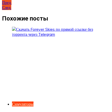
Навигация
Пред.
След.
по
записям
Похожие посты
Симуляторы