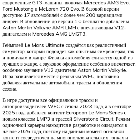
современные GT3-машины, включая Mercedes AMG Evo,
Ford Mustang и McLaren 720 Evo. В базовой версии
доступно 17 автомобилей с более чем 200 вариациями
ливрей. В обновлении до версии 1.0 бесплатно добавлены
Aston Martin Valkyrie AMR LMH с впечатляющим V12-
двигателем и Mercedes AMG LMGT3.
Геймплей Le Mans Ultimate создаётся как реалистичный
симулятор, который подойдёт как опытным симрейсерам, так
и новичкам в жанре. Физика автомобиля считается одной из
лучших в жанре, а звуковое оформление особенно впечатляет,
особенно звучание V12 двигателя Aston Martin Valkyrie.
Игра развивается вместе с реальным WEC, постоянно
добавляя актуальные автомобили, трассы и обновления
сезона.
В игре доступны все официальные трассы и
автопроизводителей WEC с сезона 2023 года, а в сентябре
2025 года добавлен контент European Le Mans Series с
новым классом LMP3 и трассой Silverstone Circuit. Режим
одиночной карьеры находится в разработке и ожидается в
начале 2026 года, поэтому на данный момент основной
контент сосредоточен на многопользовательских гонках и