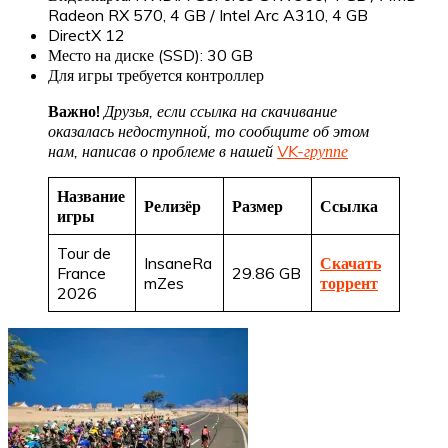
Radeon RX 570, 4 GB / Intel Arc A310, 4 GB
DirectX 12
Место на диске (SSD): 30 GB
Для игры требуется контроллер
Важно!
Друзья, если ссылка на скачивание
оказалась недоступной, то сообщите об этом
нам, написав о проблеме в нашей
VK-группе
Название
Релизёр
Размер
Ссылка
игры
Tour de
InsaneRa
Скачать
France
29.86 GB
mZes
торрент
2026